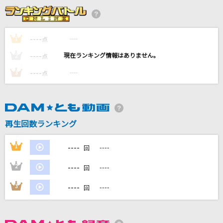
残酷な天使のテーゼ
高橋洋子
----
----
1
点
----
[生音]366日
----
2
点
HY
----
----
3
点
MAJOR-MINOR
NOISEMAKER
再生回数ランキング
Blooming Days
加賀美茉莉
----
1
----
回
もっと見る
----
2
----
回
----
3
----
回
DAMの新曲・ランキングなど
カラオケ最新情報をチェック！