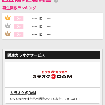
再生回数ランキング
----
1
----
DAMに会員登録・ログインして
回
カラオケをもっと楽しもう！
----
2
----
回
----
3
----
回
自宅でカラオケ歌い放題！
家族や友達と一緒に！練習にも！
関連カラオケサービス
カラオケ@DAM
いつものカラオケが24時間いつでもおうちで楽しめる！