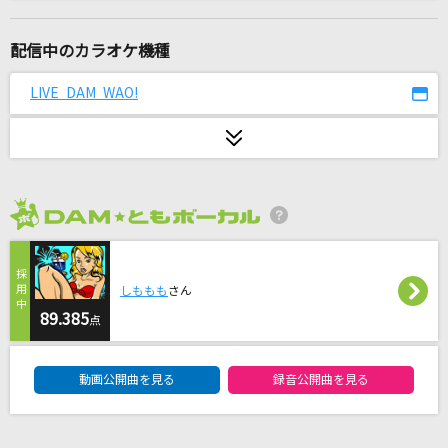
[生音]突然
FIELD OF VIEW(the FIELD OF VIEW)
配信中のカラオケ機種
PRIDE(アニメバージョン)
LIVE DAM WAO!
HIGH and MIGHTY COLOR
Special Spell
きゅるりんってしてみて
2026年8月度
lulu.
Mrs. GREEN APPLE
しももも
さん
evolution
89.385
点
浜崎あゆみ
DAM★ともボーカルエントリーランキング
動画公開曲を見る
録音公開曲を見る
鐘を鳴らして - Tales of Vesperia opening ve
r. -
BONNIE PINK