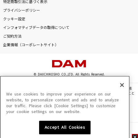
特定商取引法に基づく表示
プライバシーポリシー
クッキー設定
インフォマティブデータの取得について
ご契約方法
企業情報（コーポレートサイト）
© DAIICHIKOSHO CO.,LTD. All Rights Reserved.
このサイトに掲載されている一切の文章・画像・写真・動画・音声等を、手段や形態
を問わず、著作権法の定める範囲を超えて無断で複製、転載、ファイル化などすること
We use cookies to improve your experience on our
を禁じます。
website, to personalize content and ads and to analyze
our traffic. Please click [Cookie Settings] to customize
楽曲及びコンテンツは、機種によりご利用いただけない場合があります。
your cookie settings on our website.
楽曲及びコンテンツの配信日、配信内容が変更になる場合があります。
楽曲によりMYリスト保存ができない場合があります。
Accept All Cookies
JASRAC許諾番号
6602250213Y31015 6602250112Y38026 6602250240Y31015
6602250241Y45122