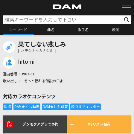
キーワード
曲名
歌手名
歌詞
果てしない悲しみ
カラオケ検索
[ ハテシナイカナシミ ]
hitomi
カラオケ店舗検索
選曲番号：
3967-61
そっと揺れる伝説の日よ
カラオケリクエスト
対応カラオケコンテンツ
全国りれき
リアルタイムで歌われている曲の一覧
デンモクアプリで予約
MYリスト保存