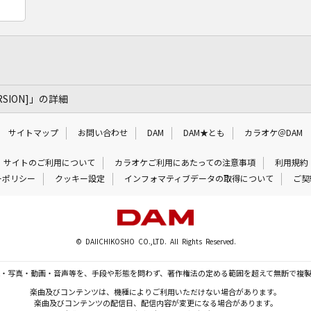
VERSION]」の詳細
サイトマップ
お問い合わせ
DAM
DAM★とも
カラオケ＠DAM
サイトのご利用について
カラオケご利用にあたっての注意事項
利用規約
ーポリシー
クッキー設定
インフォマティブデータの取得について
ご契
© DAIICHIKOSHO CO.,LTD. All Rights Reserved.
・写真・動画・音声等を、手段や形態を問わず、著作権法の定める範囲を超えて無断で複
楽曲及びコンテンツは、機種によりご利用いただけない場合があります。
楽曲及びコンテンツの配信日、配信内容が変更になる場合があります。