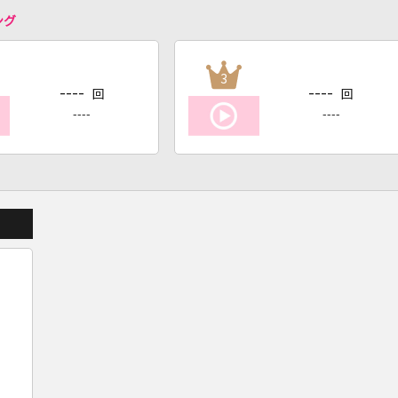
ング
3
----
----
回
回
----
----