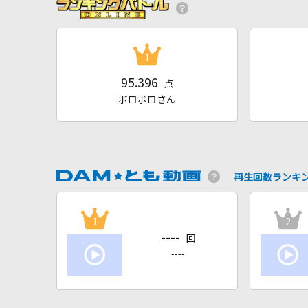
1
95.396
点
ボロボロさん
再生回数ランキ
1
2
----
回
----