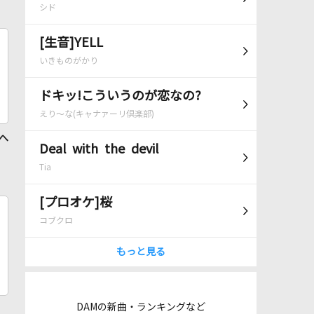
シド
[生音]YELL
いきものがかり
ドキッ!こういうのが恋なの?
えり～な(キャナァーリ倶楽部)
 へ
Deal with the devil
Tia
[プロオケ]桜
コブクロ
もっと見る
DAMの新曲・ランキングなど