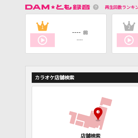
再生回数ランキ
1
2
----
回
----
カラオケ店舗検索
店舗検索