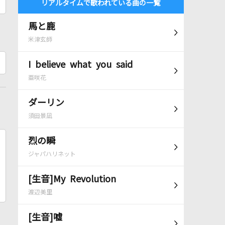
リアルタイムで歌われている曲の一覧
馬と鹿
米津玄師
I believe what you said
亜咲花
ダーリン
須田景凪
烈の瞬
ジャパハリネット
[生音]My Revolution
渡辺美里
[生音]嘘