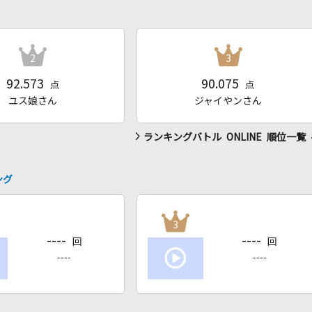
2
3
92.573
90.075
点
点
ユス娘さん
ジャイやンさん
ランキングバトル ONLINE 順位一覧
ング
3
----
----
回
回
----
----