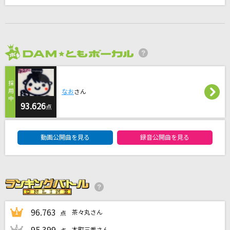
ゆずれない願い
田村直美
[生音]サザン・ウインド
2026年8月度
中森明菜
なお
さん
[生音]完全感覚Dreamer
93.626
点
ONE OK ROCK
DAM★ともボーカルエントリーランキング
lulu.
動画公開曲を見る
録音公開曲を見る
Mrs. GREEN APPLE
もっと見る
DAMの新曲・ランキングなど
カラオケ最新情報をチェック！
96.763
茶々丸さん
1
点
95.399
本町三番さん
2