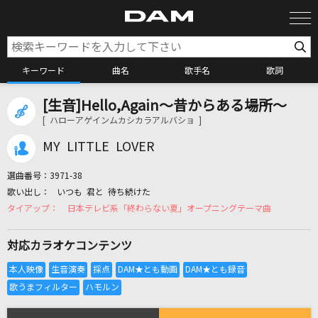
キーワード
曲名
歌手名
歌詞
[生音]Hello,Again～昔からある場所～
カラオケ検索
[ ハローアゲインムカシカラアルバショ ]
MY LITTLE LOVER
カラオケ店舗検索
選曲番号：
3971-38
いつも 君と 待ち続けた
カラオケリクエスト
日本テレビ系「終わらない夏」オープニングテーマ曲
対応カラオケコンテンツ
全国りれき
リアルタイムで歌われている曲の一覧