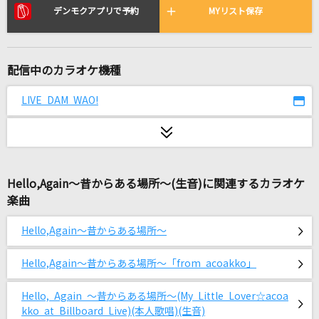
Drive My Car [ドライヴ・マイ・カー]
デンモクアプリで予約
MYリスト保存
The Beatles
[生音]あんたのバラード
配信中のカラオケ機種
世良公則&ツイスト
LIVE DAM WAO!
キミ記念日 ～生まれて来てくれてアリガトウ。
～
ソナーポケット(Sonar Pocket)
朱夏
Hello,Again～昔からある場所～(生音)に関連するカラオケ
楽曲
SixTONES
Hello,Again～昔からある場所～
なんでもにうむ
MILGRAM アマネ(CV:田中美海)
Hello,Again～昔からある場所～「from acoakko」
怪獣
Hello, Again ～昔からある場所～(My Little Lover☆acoa
サカナクション
kko at Billboard Live)(本人歌唱)(生音)