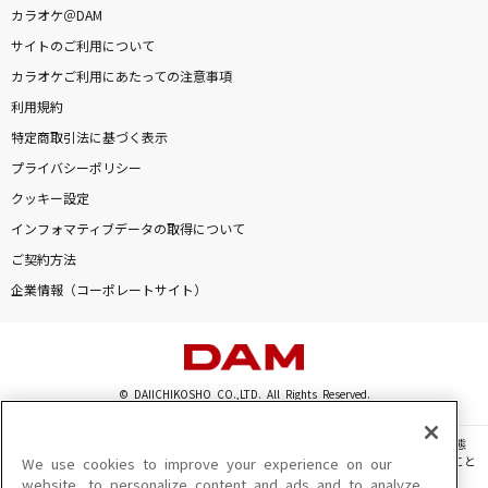
カラオケ＠DAM
サイトのご利用について
カラオケご利用にあたっての注意事項
利用規約
特定商取引法に基づく表示
プライバシーポリシー
クッキー設定
インフォマティブデータの取得について
ご契約方法
企業情報（コーポレートサイト）
© DAIICHIKOSHO CO.,LTD. All Rights Reserved.
このサイトに掲載されている一切の文章・画像・写真・動画・音声等を、手段や形態
を問わず、著作権法の定める範囲を超えて無断で複製、転載、ファイル化などすること
We use cookies to improve your experience on our
を禁じます。
website, to personalize content and ads and to analyze