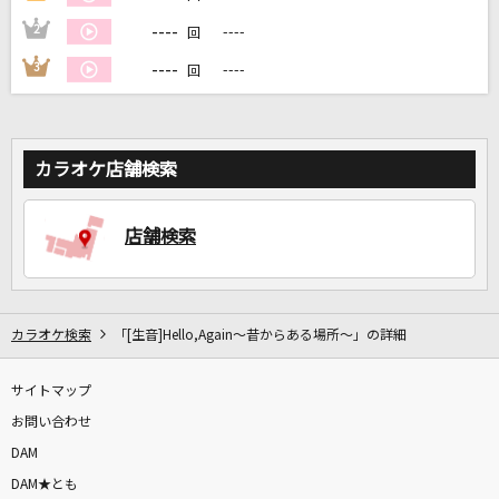
----
2
----
回
----
3
----
回
カラオケ店舗検索
店舗検索
カラオケ検索
「[生音]Hello,Again～昔からある場所～」の詳細
サイトマップ
お問い合わせ
DAM
DAM★とも