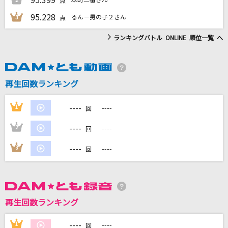
点
95.228
るん－男の子２さん
3
点
ランキングバトル ONLINE 順位一覧 へ
DAMに会員登録・ログインして
カラオケをもっと楽しもう！
再生回数ランキング
自宅でカラオケ歌い放題！
----
1
----
回
家族や友達と一緒に！練習にも！
----
2
----
回
----
3
----
回
再生回数ランキング
----
1
----
回