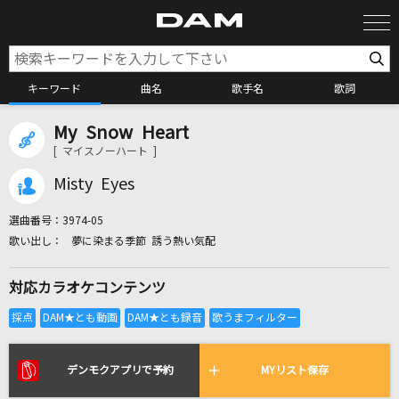
キーワード
曲名
歌手名
歌詞
My Snow Heart
カラオケ検索
[ マイスノーハート ]
Misty Eyes
カラオケ店舗検索
選曲番号：
3974-05
夢に染まる季節 誘う熱い気配
カラオケリクエスト
対応カラオケコンテンツ
全国りれき
リアルタイムで歌われている曲の一覧
デンモクアプリで予約
MYリスト保存