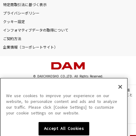
特定商取引法に基づく表示
プライバシーポリシー
クッキー設定
インフォマティブデータの取得について
ご契約方法
企業情報（コーポレートサイト）
© DAIICHIKOSHO CO.,LTD. All Rights Reserved.
このサイトに掲載されている一切の文章・画像・写真・動画・音声等を、手段や形態
を問わず、著作権法の定める範囲を超えて無断で複製、転載、ファイル化などすること
We use cookies to improve your experience on our
を禁じます。
website, to personalize content and ads and to analyze
our traffic. Please click [Cookie Settings] to customize
楽曲及びコンテンツは、機種によりご利用いただけない場合があります。
your cookie settings on our website.
楽曲及びコンテンツの配信日、配信内容が変更になる場合があります。
楽曲によりMYリスト保存ができない場合があります。
Accept All Cookies
JASRAC許諾番号
6602250213Y31015 6602250112Y38026 6602250240Y31015