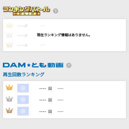
ユナイト
三澤紗千香
----
----
1
点
[生音]高嶺の花子さん
----
----
2
点
back number
----
----
3
点
[生音]サウダージ
ポルノグラフィティ
再生回数ランキング
キカナイ
SixTONES
----
1
----
回
もっと見る
----
2
----
回
----
3
----
回
DAMの新曲・ランキングなど
カラオケ最新情報をチェック！