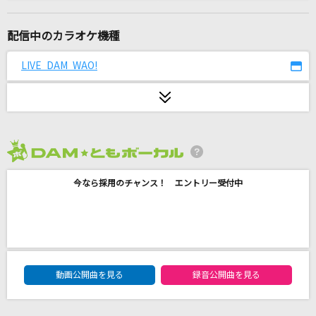
[生音]キミシダイ列車
ONE OK ROCK
配信中のカラオケ機種
ケセラセラ
LIVE DAM WAO!
Mrs. GREEN APPLE
[生音]ツッパリHigh School Rock'n Roll(登校
編)
横浜銀蝿(横浜銀蝿40th)
2026年8月度
だから僕は音楽を辞めた
今なら採用のチャンス！ エントリー受付中
ヨルシカ
いいんですか?
RADWIMPS
DAM★ともボーカルエントリーランキング
動画公開曲を見る
録音公開曲を見る
CITRUS
Da-iCE