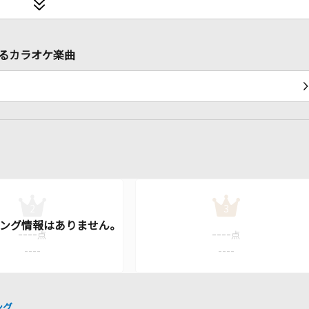
連するカラオケ楽曲
2
3
----
----
点
点
----
----
ング