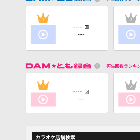
1
2
----
回
----
再生回数ランキ
1
2
----
回
----
カラオケ店舗検索