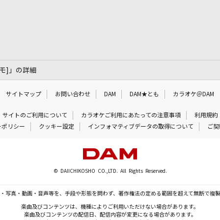
ド モ]」の詳細
サイトマップ
お問い合わせ
DAM
DAM★とも
カラオケ＠DAM
サイトのご利用について
カラオケご利用にあたっての注意事項
利用規約
ーポリシー
クッキー設定
インフォマティブデータの取得について
ご契
© DAIICHIKOSHO CO.,LTD. All Rights Reserved.
・写真・動画・音声等を、手段や形態を問わず、著作権法の定める範囲を超えて無断で複
楽曲及びコンテンツは、機種によりご利用いただけない場合があります。
楽曲及びコンテンツの配信日、配信内容が変更になる場合があります。