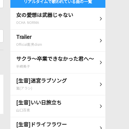
リアルタイムで歌われている曲の一覧
女の愛想は武器じゃない
OCHA NORMA
Trailer
Official髭男dism
サクラ～卒業できなかった君へ～
半崎美子
[生音]迷宮ラブソング
嵐(アラシ)
[生音]いい日旅立ち
山口百恵
[生音]ドライフラワー