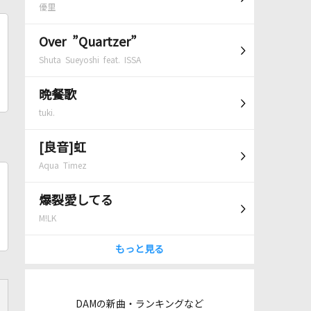
優里
Over ”Quartzer”
Shuta Sueyoshi feat. ISSA
晩餐歌
tuki.
[良音]虹
Aqua Timez
爆裂愛してる
M!LK
もっと見る
DAMの新曲・ランキングなど