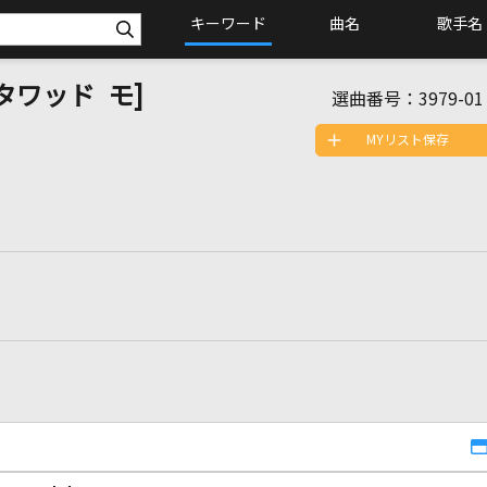
キーワード
曲名
歌手名
パタワッド モ]
選曲番号：
3979-01
MYリスト保存