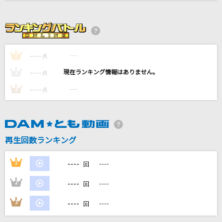
少女レイ
みきとP
ネーブルオレンジ
----
----
1
点
乃木坂46
----
----
2
点
[生音]Silly(4th ワンマンTour～20 twenty～)
----
----
3
点
家入レオ
メトロノーム
米津玄師
再生回数ランキング
もっと見る
----
1
----
回
----
2
----
DAMの新曲・ランキングなど
回
カラオケ最新情報をチェック！
----
3
----
回