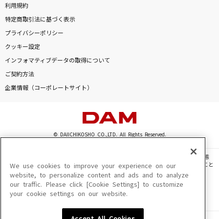
利用規約
特定商取引法に基づく表示
プライバシーポリシー
クッキー設定
インフォマティブデータの取得について
ご契約方法
企業情報（コーポレートサイト）
© DAIICHIKOSHO CO.,LTD. All Rights Reserved.
このサイトに掲載されている一切の文章・画像・写真・動画・音声等を、手段や形態
を問わず、著作権法の定める範囲を超えて無断で複製、転載、ファイル化などすること
We use cookies to improve your experience on our
を禁じます。
website, to personalize content and ads and to analyze
our traffic. Please click [Cookie Settings] to customize
楽曲及びコンテンツは、機種によりご利用いただけない場合があります。
your cookie settings on our website.
楽曲及びコンテンツの配信日、配信内容が変更になる場合があります。
楽曲によりMYリスト保存ができない場合があります。
Accept All Cookies