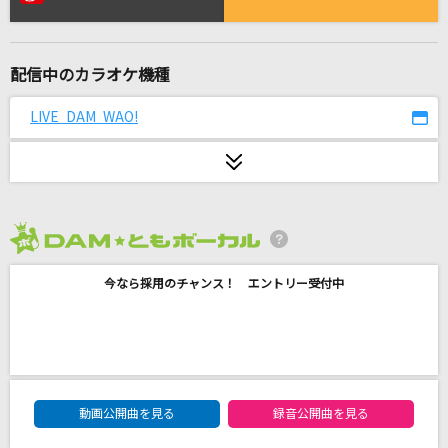
lulu.
Mrs. GREEN APPLE
配信中のカラオケ機種
輪廻転生
まふまふ
LIVE DAM WAO!
Brand New
Mrs. GREEN APPLE
シングルベッド
2026年8月度
シャ乱Q
今なら採用のチャンス！ エントリー受付中
やさしさで溢れるように
JUJU
Lemon
DAM★ともボーカルエントリーランキング
米津玄師
動画公開曲を見る
録音公開曲を見る