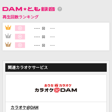
DAMに会員登録・ログインして
再生回数ランキング
カラオケをもっと楽しもう！
----
1
----
回
----
2
----
回
----
3
----
回
自宅でカラオケ歌い放題！
家族や友達と一緒に！練習にも！
関連カラオケサービス
カラオケ@DAM