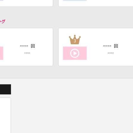
ング
3
----
----
回
回
----
----