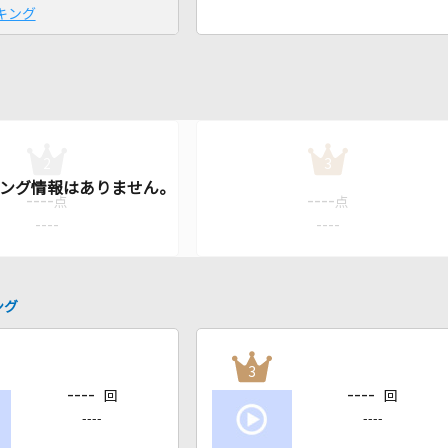
キング
2
3
----
----
点
点
----
----
ング
3
----
----
回
回
----
----