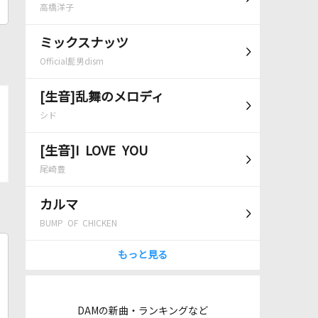
高橋洋子
ミックスナッツ
Official髭男dism
[生音]乱舞のメロディ
シド
[生音]I LOVE YOU
尾崎豊
カルマ
BUMP OF CHICKEN
もっと見る
DAMの新曲・ランキングなど