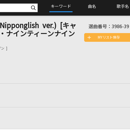
キーワード
曲名
歌手名
Nipponglish ver.) [キャ
選曲番号：
3986-39
・ナインティーンナイン
MYリスト保存
ン ]