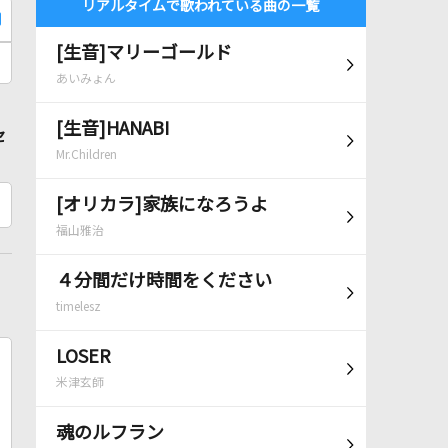
リアルタイムで歌われている曲の一覧
[生音]マリーゴールド
あいみょん
[生音]HANABI
セ
Mr.Children
[オリカラ]家族になろうよ
福山雅治
４分間だけ時間をください
timelesz
LOSER
米津玄師
魂のルフラン