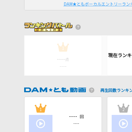
DAM★ともボーカルエントリーラン
1
----
点
----
再生回数ランキ
1
2
----
回
----