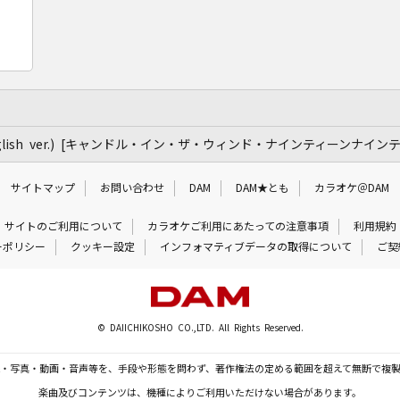
(Nipponglish ver.) [キャンドル・イン・ザ・ウィンド・ナインティーンナ
サイトマップ
お問い合わせ
DAM
DAM★とも
カラオケ＠DAM
サイトのご利用について
カラオケご利用にあたっての注意事項
利用規約
ーポリシー
クッキー設定
インフォマティブデータの取得について
ご契
© DAIICHIKOSHO CO.,LTD. All Rights Reserved.
・写真・動画・音声等を、手段や形態を問わず、著作権法の定める範囲を超えて無断で複
楽曲及びコンテンツは、機種によりご利用いただけない場合があります。