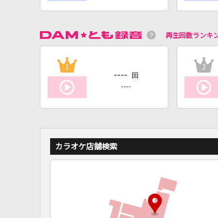
再生回数ランキ
1
2
----
回
----
カラオケ店舗検索