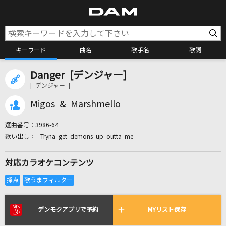
キーワード
曲名
歌手名
歌詞
Danger [デンジャー]
カラオケ検索
[ デンジャー ]
Migos & Marshmello
カラオケ店舗検索
選曲番号：
3986-64
Tryna get demons up outta me
カラオケリクエスト
対応カラオケコンテンツ
全国りれき
リアルタイムで歌われている曲の一覧
デンモクアプリで予約
MYリスト保存