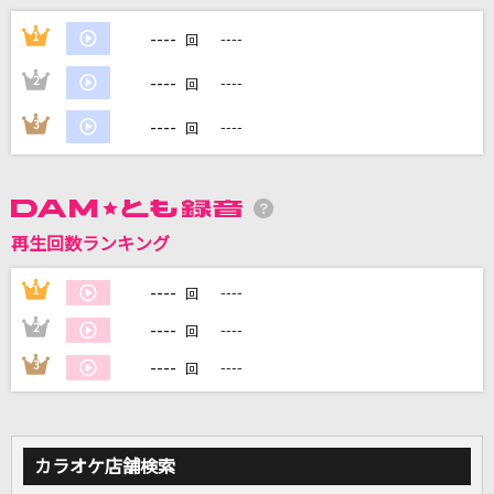
マツケンEDM
----
1
----
回
松平健(KEN MATSUDAIRA)
----
2
----
回
オドロウゼ！
----
3
----
回
Snow Man
Automatic(ビデオクリップバージョン)
宇多田ヒカル
再生回数ランキング
[生音]Utauyo!!MIRACLE
----
1
----
回
放課後ティータイム
----
2
----
回
もっと見る
----
3
----
回
DAMの新曲・ランキングなど
カラオケ最新情報をチェック！
カラオケ店舗検索