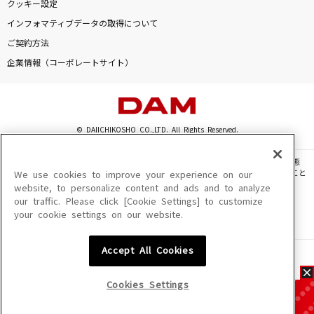
クッキー設定
インフォマティブデータの取得について
ご契約方法
企業情報（コーポレートサイト）
© DAIICHIKOSHO CO.,LTD. All Rights Reserved.
このサイトに掲載されている一切の文章・画像・写真・動画・音声等を、手段や形態
を問わず、著作権法の定める範囲を超えて無断で複製、転載、ファイル化などすること
We use cookies to improve your experience on our
を禁じます。
website, to personalize content and ads and to analyze
our traffic. Please click [Cookie Settings] to customize
楽曲及びコンテンツは、機種によりご利用いただけない場合があります。
your cookie settings on our website.
楽曲及びコンテンツの配信日、配信内容が変更になる場合があります。
楽曲によりMYリスト保存ができない場合があります。
Accept All Cookies
JASRAC許諾番号
6602250213Y31015 6602250112Y38026 6602250240Y31015
6602250241Y45122
Cookies Settings
NexTone許諾番号
ID000002945 ID000002947 ID000002937 ID000002938