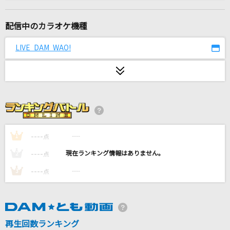
卒業写真
松任谷由実(荒井由実)
配信中のカラオケ機種
プロポーズ
LIVE DAM WAO!
内緒のピアス
パノプティコン
r-906
[生音]夏の思い出
ケツメイシ
----
----
1
点
----
----
2
点
[生音]ray
----
----
3
点
BUMP OF CHICKEN
ホウキ雲
RYTHEM
再生回数ランキング