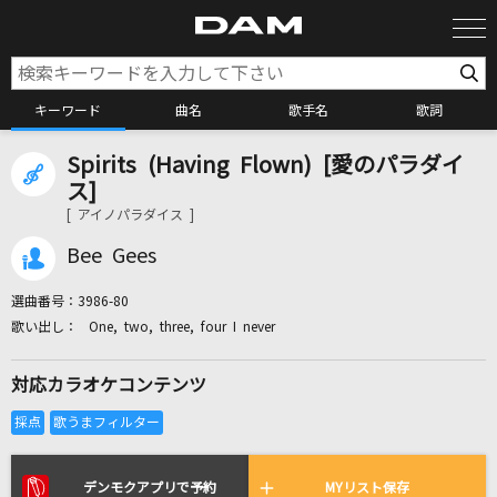
キーワード
曲名
歌手名
歌詞
Spirits (Having Flown) [愛のパラダイ
カラオケ検索
ス]
[ アイノパラダイス ]
カラオケ店舗検索
Bee Gees
選曲番号：
3986-80
カラオケリクエスト
One, two, three, four I never
対応カラオケコンテンツ
全国りれき
リアルタイムで歌われている曲の一覧
デンモクアプリで予約
MYリスト保存