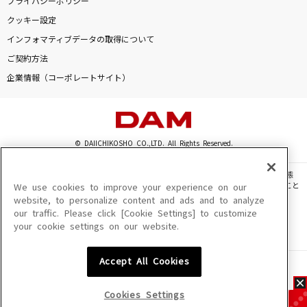
プライバシーポリシー
クッキー設定
インフォマティブデータの取得について
ご契約方法
企業情報（コーポレートサイト）
© DAIICHIKOSHO CO.,LTD. All Rights Reserved.
このサイトに掲載されている一切の文章・画像・写真・動画・音声等を、手段や形態
を問わず、著作権法の定める範囲を超えて無断で複製、転載、ファイル化などすること
We use cookies to improve your experience on our
を禁じます。
website, to personalize content and ads and to analyze
our traffic. Please click [Cookie Settings] to customize
楽曲及びコンテンツは、機種によりご利用いただけない場合があります。
your cookie settings on our website.
楽曲及びコンテンツの配信日、配信内容が変更になる場合があります。
楽曲によりMYリスト保存ができない場合があります。
Accept All Cookies
JASRAC許諾番号
6602250213Y31015 6602250112Y38026 6602250240Y31015
6602250241Y45122
Cookies Settings