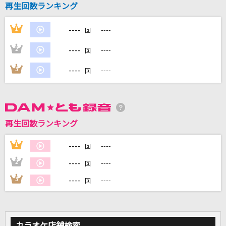
再生回数ランキング
[生音]桜
コブクロ
----
1
----
回
LAST STARDUST
----
2
----
回
Aimer(エメ)
----
3
----
回
BOW AND ARROW(ビデオクリップバージョン)
米津玄師
[生音]フライデー・ナイト
再生回数ランキング
なとり
----
1
----
回
もっと見る
----
2
----
回
----
3
----
回
DAMの新曲・ランキングなど
カラオケ最新情報をチェック！
カラオケ店舗検索