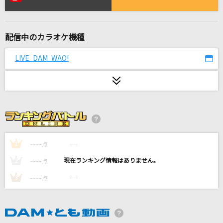
[プロオケ]for you...
高橋真梨子
配信中のカラオケ機種
Story
AI
LIVE DAM WAO!
ルーズリーフ
Hilcrhyme(ヒルクライム)
コンビニ
ブリーフ&トランクス
----
----
1
点
パールカラーにゆれて
----
----
2
点
山口百恵
----
----
3
点
チャンカパーナ
NEWS