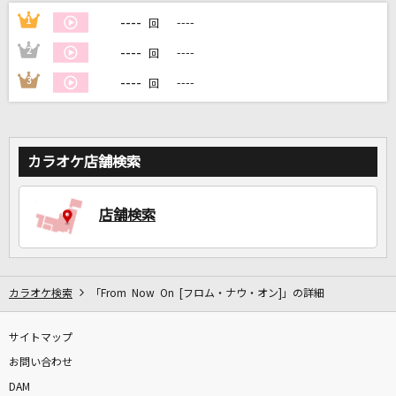
----
1
----
回
DAMに会員登録・ログインして
----
2
----
回
カラオケをもっと楽しもう！
----
3
----
回
カラオケ店舗検索
自宅でカラオケ歌い放題！
家族や友達と一緒に！練習にも！
店舗検索
カラオケ検索
「From Now On [フロム・ナウ・オン]」の詳細
サイトマップ
お問い合わせ
DAM