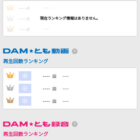
[生音]アイノカタチ feat.HIDE(GReeeeN)
----
----
1
点
Misia
----
----
2
点
名前のない怪物
----
----
3
点
EGOIST
[生音]チェリー
スピッツ
再生回数ランキング
快晴・上昇・ハレルーヤ
----
1
----
回
JINDOU
----
2
----
回
もっと見る
----
3
----
回
DAMの新曲・ランキングなど
カラオケ最新情報をチェック！
再生回数ランキング