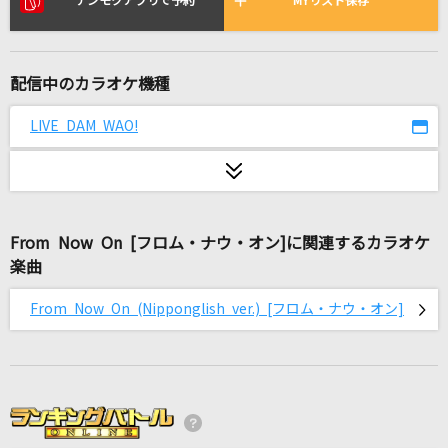
デンモクアプリで予約
MYリスト保存
ミックスナッツ
Official髭男dism
旅路
配信中のカラオケ機種
藤井 風
LIVE DAM WAO!
晩餐歌
tuki.
[生音]ボクノート
From Now On [フロム・ナウ・オン]に関連するカラオケ
スキマスイッチ
楽曲
From Now On (Nipponglish ver.) [フロム・ナウ・オン]
[生音]ただ君に晴れ
ヨルシカ
モザイクカケラ
SunSet Swish