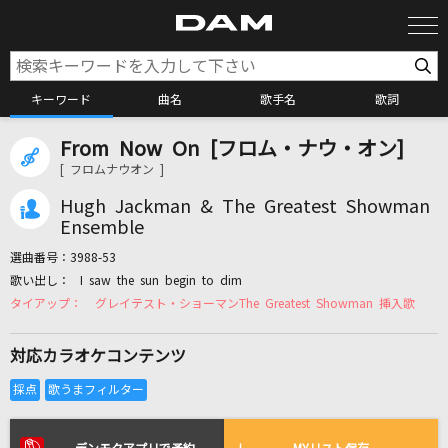
キーワード
曲名
歌手名
歌詞
From Now On [フロム・ナウ・オン]
カラオケ検索
[ フロムナウオン ]
Hugh Jackman & The Greatest Showman
カラオケ店舗検索
Ensemble
選曲番号：
3988-53
I saw the sun begin to dim
カラオケリクエスト
グレイテスト・ショーマンThe Greatest Showman 挿入歌
対応カラオケコンテンツ
全国りれき
リアルタイムで歌われている曲の一覧