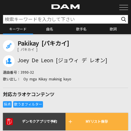
キーワード
曲名
歌手名
歌詞
Pakikay [パキカイ]
カラオケ検索
[ パキカイ ]
Joey De Leon [ジョウィ デ レオン]
カラオケ店舗検索
選曲番号：
3990-32
Oy mga Kikay makinig kayo
カラオケリクエスト
対応カラオケコンテンツ
全国りれき
リアルタイムで歌われている曲の一覧
デンモクアプリで予約
MYリスト保存