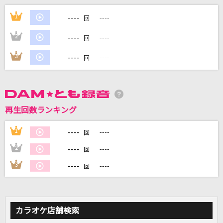
[生音]そっけない
----
1
----
回
RADWIMPS
----
2
----
回
運命のヒト
----
3
----
回
EXILE
[プロオケ]高嶺の花子さん
back number
再生回数ランキング
[良音]三日月
----
1
----
回
絢香
----
2
----
回
もっと見る
----
3
----
回
DAMの新曲・ランキングなど
カラオケ最新情報をチェック！
カラオケ店舗検索