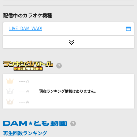
酔いどれ知らず
Kanaria
配信中のカラオケ機種
Five
LIVE DAM WAO!
嵐(アラシ)
フルボコ
WANIMA
[生音]ミュージック・アワー
ポルノグラフィティ
----
----
1
点
----
----
2
点
1st Priority
----
----
3
点
メロキュア(岡崎律子&日向めぐみ)
DIVE TO BLUE<フルコーラスバージョン>
L'Arc-en-Ciel
再生回数ランキング