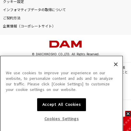
クッキー設定
インフォマティブデータの取得について
ご契約方法
企業情報（コーポレートサイト）
© DAIICHIKOSHO CO.,LTD. All Rights Reserved.
このサイトに掲載されている一切の文章・画像・写真・動画・音声等を、手段や形態
を問わず、著作権法の定める範囲を超えて無断で複製、転載、ファイル化などすること
We use cookies to improve your experience on our
を禁じます。
website, to personalize content and ads and to analyze
our traffic. Please click [Cookie Settings] to customize
楽曲及びコンテンツは、機種によりご利用いただけない場合があります。
your cookie settings on our website.
楽曲及びコンテンツの配信日、配信内容が変更になる場合があります。
楽曲によりMYリスト保存ができない場合があります。
Accept All Cookies
JASRAC許諾番号
6602250213Y31015 6602250112Y38026 6602250240Y31015
6602250241Y45122
Cookies Settings
NexTone許諾番号
ID000002945 ID000002947 ID000002937 ID000002938