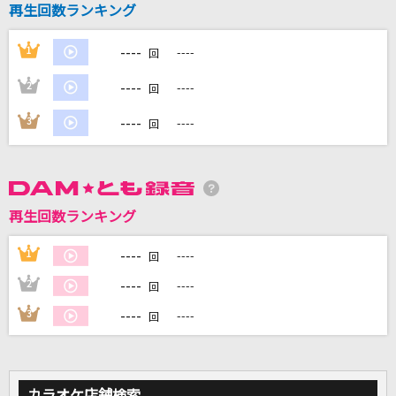
再生回数ランキング
美しい鰭(名探偵コナンアニメバージョン)
スピッツ
----
1
----
回
heavenly blue
----
2
----
回
Kalafina
----
3
----
回
[生音]ひとりぼっちのハブラシ
桜庭裕一郎
キミに100パーセント
再生回数ランキング
きゃりーぱみゅぱみゅ
----
1
----
回
もっと見る
----
2
----
回
----
3
----
回
DAMの新曲・ランキングなど
カラオケ最新情報をチェック！
カラオケ店舗検索