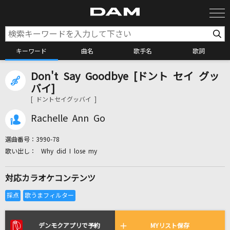
キーワード
曲名
歌手名
歌詞
Don't Say Goodbye [ドント セイ グッ
カラオケ検索
バイ]
[ ドントセイグッバイ ]
カラオケ店舗検索
Rachelle Ann Go
選曲番号：
3990-78
カラオケリクエスト
Why did I lose my
対応カラオケコンテンツ
全国りれき
リアルタイムで歌われている曲の一覧
デンモクアプリで予約
MYリスト保存