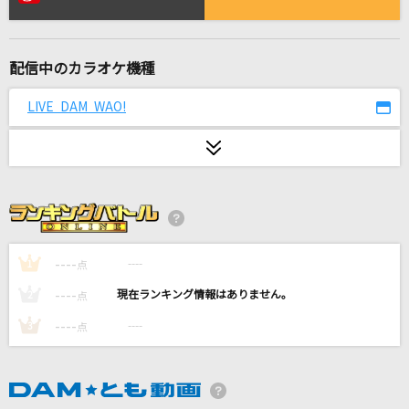
[生音]瞬き
back number
配信中のカラオケ機種
[生音]さよならエレジー
菅田将暉
LIVE DAM WAO!
砂の惑星
ハチ feat.初音ミク
アメイジング・グレイス
本田美奈子.
----
----
1
点
[生音]水平線
----
----
2
点
back number
----
----
3
点
夏色
ゆず