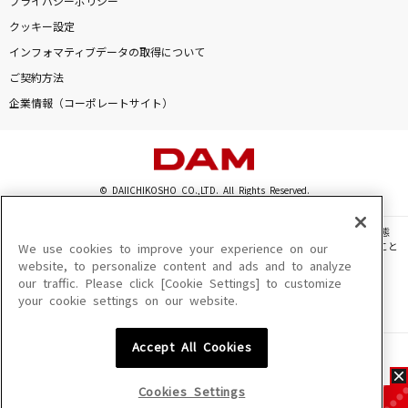
プライバシーポリシー
クッキー設定
インフォマティブデータの取得について
ご契約方法
企業情報（コーポレートサイト）
© DAIICHIKOSHO CO.,LTD. All Rights Reserved.
このサイトに掲載されている一切の文章・画像・写真・動画・音声等を、手段や形態
を問わず、著作権法の定める範囲を超えて無断で複製、転載、ファイル化などすること
We use cookies to improve your experience on our
を禁じます。
website, to personalize content and ads and to analyze
our traffic. Please click [Cookie Settings] to customize
楽曲及びコンテンツは、機種によりご利用いただけない場合があります。
your cookie settings on our website.
楽曲及びコンテンツの配信日、配信内容が変更になる場合があります。
楽曲によりMYリスト保存ができない場合があります。
Accept All Cookies
JASRAC許諾番号
6602250213Y31015 6602250112Y38026 6602250240Y31015
6602250241Y45122
Cookies Settings