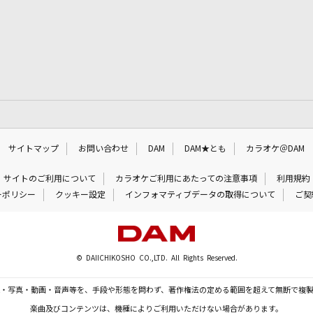
サイトマップ
お問い合わせ
DAM
DAM★とも
カラオケ＠DAM
サイトのご利用について
カラオケご利用にあたっての注意事項
利用規約
ーポリシー
クッキー設定
インフォマティブデータの取得について
ご契
© DAIICHIKOSHO CO.,LTD. All Rights Reserved.
・写真・動画・音声等を、手段や形態を問わず、著作権法の定める範囲を超えて無断で複
楽曲及びコンテンツは、機種によりご利用いただけない場合があります。