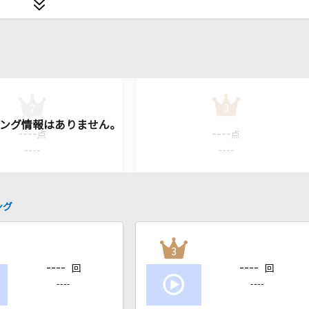
2
3
----
----
点
点
----
----
ング
3
----
----
回
回
----
----