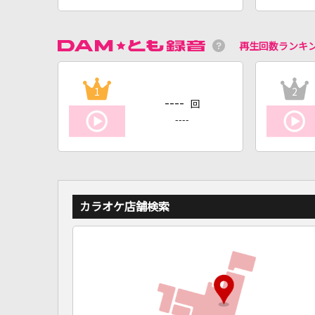
再生回数ランキ
1
2
----
回
----
カラオケ店舗検索