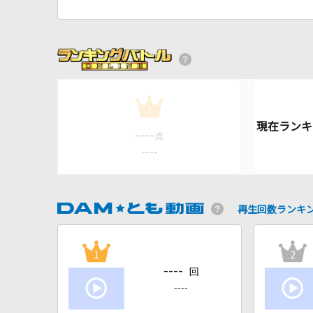
1
----
点
----
再生回数ランキ
1
2
----
回
----