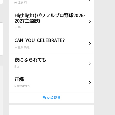
米津玄師
Highlight(パワフルプロ野球2026-
2027主題歌)
杏子
CAN YOU CELEBRATE?
安室奈美恵
夜にふられても
B'z
正解
RADWIMPS
もっと見る