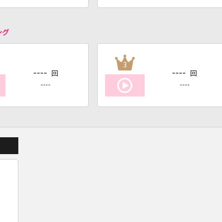
ング
3
----
----
回
回
----
----