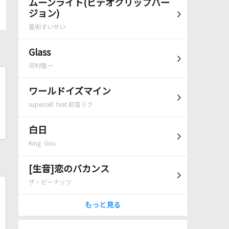
ムーンライト(ビデオクリップバー
ジョン)
星街すいせい
Glass
河村隆一
ワールドイズマイン
supercell feat.初音ミク
白日
King Gnu
[生音]恋のバカンス
ザ・ピーナッツ
もっと見る