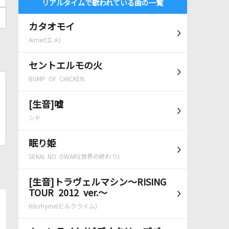
リアルタイムで歌われている曲の一覧
カタオモイ
Aimer(エメ)
セントエルモの火
BUMP OF CHICKEN
[生音]嘘
シド
眠り姫
SEKAI NO OWARI(世界の終わり)
[生音]トラヴェルマシン～RISING
TOUR 2012 ver.～
Hilcrhyme(ヒルクライム)