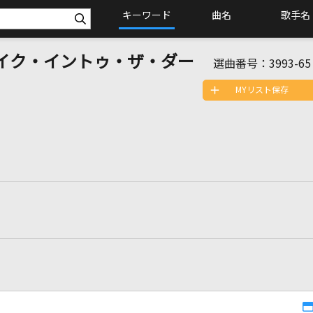
キーワード
曲名
歌手名
k [ブレイク・イントゥ・ザ・ダー
選曲番号：
3993-65
MYリスト保存