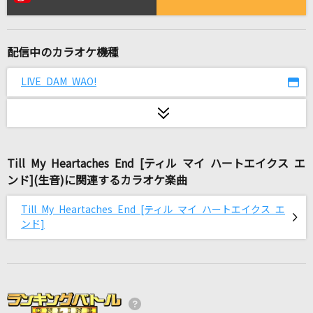
[生音]カブトムシ
aiko
配信中のカラオケ機種
[生音]あー夏休み
TUBE(チューブ)
LIVE DAM WAO!
[生音]さよならエレジー
菅田将暉
Till My Heartaches End [ティル マイ ハートエイクス エ
桜晴
ンド](生音)に関連するカラオケ楽曲
優里
Till My Heartaches End [ティル マイ ハートエイクス エ
Love is...
ンド]
加藤ミリヤ
[生音]Catch the Moment
LiSA