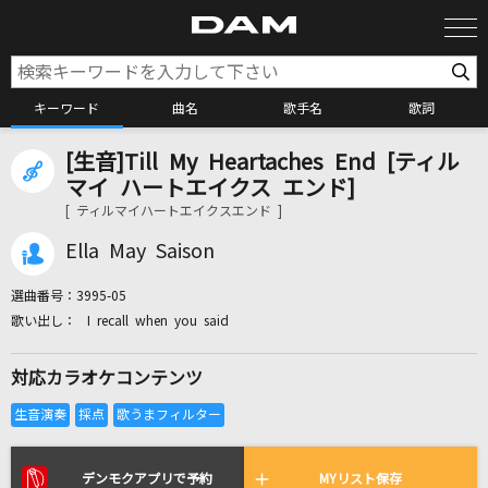
キーワード
曲名
歌手名
歌詞
[生音]Till My Heartaches End [ティル
カラオケ検索
マイ ハートエイクス エンド]
[ ティルマイハートエイクスエンド ]
カラオケ店舗検索
Ella May Saison
選曲番号：
3995-05
カラオケリクエスト
I recall when you said
対応カラオケコンテンツ
全国りれき
リアルタイムで歌われている曲の一覧
デンモクアプリで予約
MYリスト保存