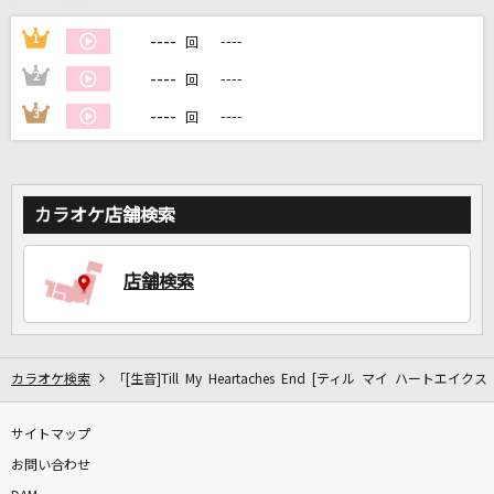
----
1
----
回
DAMに会員登録・ログインして
----
2
----
回
カラオケをもっと楽しもう！
----
3
----
回
自宅でカラオケ歌い放題！
カラオケ店舗検索
家族や友達と一緒に！練習にも！
店舗検索
カラオケ検索
「[生音]Till My Heartaches End [ティル マイ ハートエイ
サイトマップ
お問い合わせ