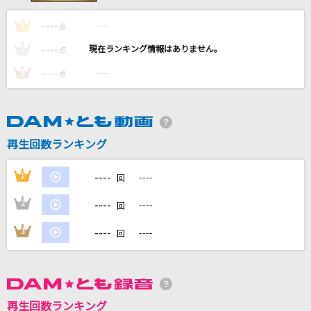
セレナーデ
----
----
1
点
なとり
----
----
2
点
Dark Rainbow
----
----
3
点
B'z
ダーリン
Mrs. GREEN APPLE
再生回数ランキング
愛をこめて花束を
----
1
----
回
Superfly
----
2
----
回
もっと見る
----
3
----
回
DAMの新曲・ランキングなど
カラオケ最新情報をチェック！
再生回数ランキング