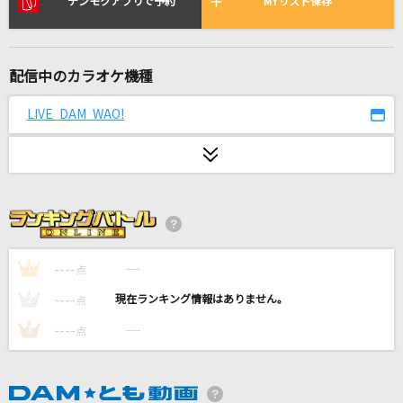
デンモクアプリで予約
MYリスト保存
ダーリン
Mrs. GREEN APPLE
シルエット
配信中のカラオケ機種
KANA-BOON
LIVE DAM WAO!
Little White Lies [リトル・ホワイト・ライズ]
One Direction
[生音]友達のまま
PRINCESS PRINCESS
----
----
1
点
[生音]さよならエレジー
----
----
2
点
菅田将暉
----
----
3
点
クーネル・エンゲイザー
でんきくじら