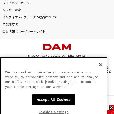
プライバシーポリシー
クッキー設定
インフォマティブデータの取得について
ご契約方法
企業情報（コーポレートサイト）
© DAIICHIKOSHO CO.,LTD. All Rights Reserved.
このサイトに掲載されている一切の文章・画像・写真・動画・音声等を、手段や形態
を問わず、著作権法の定める範囲を超えて無断で複製、転載、ファイル化などすること
We use cookies to improve your experience on our
を禁じます。
website, to personalize content and ads and to analyze
our traffic. Please click [Cookie Settings] to customize
楽曲及びコンテンツは、機種によりご利用いただけない場合があります。
your cookie settings on our website.
楽曲及びコンテンツの配信日、配信内容が変更になる場合があります。
楽曲によりMYリスト保存ができない場合があります。
Accept All Cookies
JASRAC許諾番号
6602250213Y31015 6602250112Y38026 6602250240Y31015
6602250241Y45122
Cookies Settings