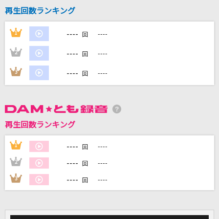
好きすぎて滅！
再生回数ランキング
M!LK
----
1
----
回
[生音]Mela!
----
2
----
回
緑黄色社会
----
3
----
回
[生音]クリスマスソング
back number
BEYOND THE TIME
再生回数ランキング
TM NETWORK(TMN)
----
1
----
回
もっと見る
----
2
----
回
----
3
----
回
DAMの新曲・ランキングなど
カラオケ最新情報をチェック！