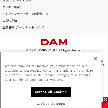
プライバシーポリシー
クッキー設定
インフォマティブデータの取得について
ご契約方法
企業情報（コーポレートサイト）
© DAIICHIKOSHO CO.,LTD. All Rights Reserved.
このサイトに掲載されている一切の文章・画像・写真・動画・音声等を、手段や形態
を問わず、著作権法の定める範囲を超えて無断で複製、転載、ファイル化などすること
We use cookies to improve your experience on our
を禁じます。
website, to personalize content and ads and to analyze
our traffic. Please click [Cookie Settings] to customize
楽曲及びコンテンツは、機種によりご利用いただけない場合があります。
your cookie settings on our website.
楽曲及びコンテンツの配信日、配信内容が変更になる場合があります。
楽曲によりMYリスト保存ができない場合があります。
Accept All Cookies
JASRAC許諾番号
6602250213Y31015 6602250112Y38026 6602250240Y31015
6602250241Y45122
Cookies Settings