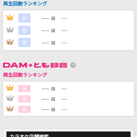
再生回数ランキング
[生音]歌うたいのバラッド
斉藤和義
----
1
----
回
[プロオケ]高嶺の花子さん
----
2
----
回
back number
----
3
----
回
ヒロガリズム
石井あみ、吉武千颯
勝利の空へ
再生回数ランキング
藤井フミヤ(藤井郁弥)
----
1
----
回
もっと見る
----
2
----
回
----
3
----
回
DAMの新曲・ランキングなど
カラオケ最新情報をチェック！
カラオケ店舗検索