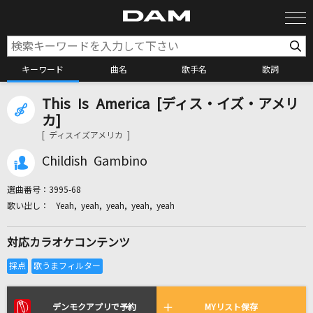
キーワード
曲名
歌手名
歌詞
This Is America [ディス・イズ・アメリ
カラオケ検索
カ]
[ ディスイズアメリカ ]
カラオケ店舗検索
Childish Gambino
選曲番号：
3995-68
カラオケリクエスト
Yeah, yeah, yeah, yeah, yeah
対応カラオケコンテンツ
全国りれき
リアルタイムで歌われている曲の一覧
デンモクアプリで予約
MYリスト保存