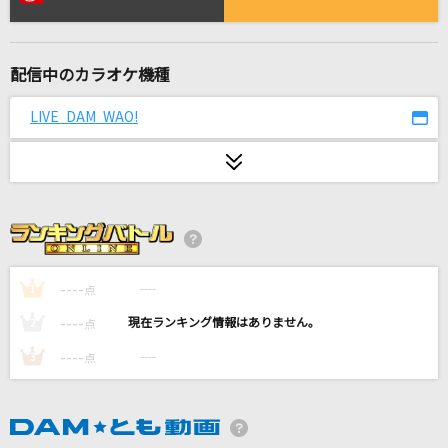
ヌナ
パク・ジュニョン
配信中のカラオケ機種
WHITE BREATH
T.M.Revolution
LIVE DAM WAO!
ワタリドリ
[Alexandros]
エルダーフラワー
Official髭男dism
----
----
1
点
ケセラセラ
----
----
2
点
Mrs. GREEN APPLE
----
----
3
点
コンプレックス・イマージュ
彩音