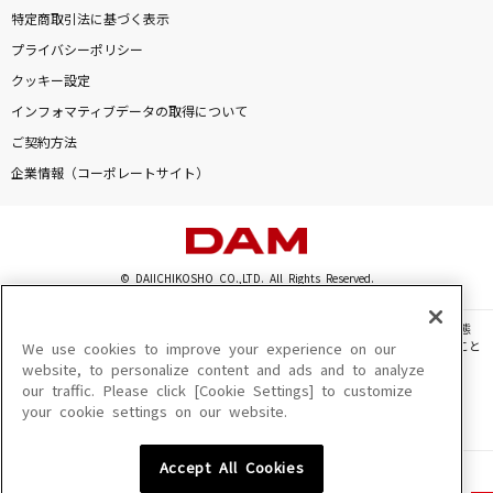
特定商取引法に基づく表示
プライバシーポリシー
クッキー設定
インフォマティブデータの取得について
ご契約方法
企業情報（コーポレートサイト）
© DAIICHIKOSHO CO.,LTD. All Rights Reserved.
このサイトに掲載されている一切の文章・画像・写真・動画・音声等を、手段や形態
を問わず、著作権法の定める範囲を超えて無断で複製、転載、ファイル化などすること
We use cookies to improve your experience on our
を禁じます。
website, to personalize content and ads and to analyze
our traffic. Please click [Cookie Settings] to customize
楽曲及びコンテンツは、機種によりご利用いただけない場合があります。
your cookie settings on our website.
楽曲及びコンテンツの配信日、配信内容が変更になる場合があります。
楽曲によりMYリスト保存ができない場合があります。
Accept All Cookies
JASRAC許諾番号
6602250213Y31015 6602250112Y38026 6602250240Y31015