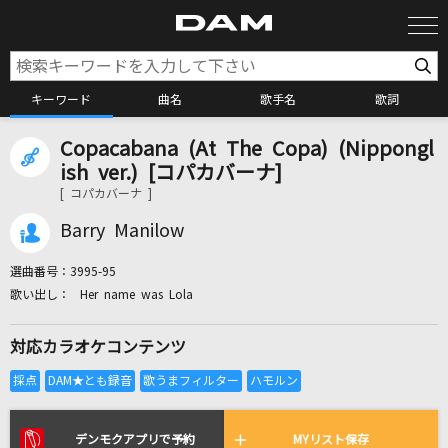
キーワード
曲名
歌手名
歌詞
Copacabana (At The Copa) (Nippongl
カラオケ検索
ish ver.) [コパカバーナ]
[ コパカバーナ ]
カラオケ店舗検索
Barry Manilow
選曲番号：
3995-95
カラオケリクエスト
Her name was Lola
対応カラオケコンテンツ
全国りれき
リアルタイムで歌われている曲の一覧
デンモクアプリで予約
MYリスト保存