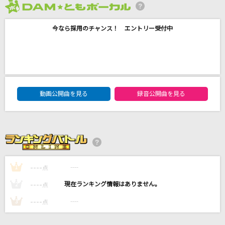
ツキアカリのミチシルベ
2026年8月度
ステレオポニー
今なら採用のチャンス！ エントリー受付中
涙そうそう
夏川りみ
RE:I AM
DAM★ともボーカルエントリーランキング
動画公開曲を見る
録音公開曲を見る
Aimer(エメ)
[生音]アイノカタチ feat.HIDE(GReeeeN)
Misia
もっと見る
----
----
1
点
----
----
2
点
DAMの新曲・ランキングなど
カラオケ最新情報をチェック！
----
----
3
点