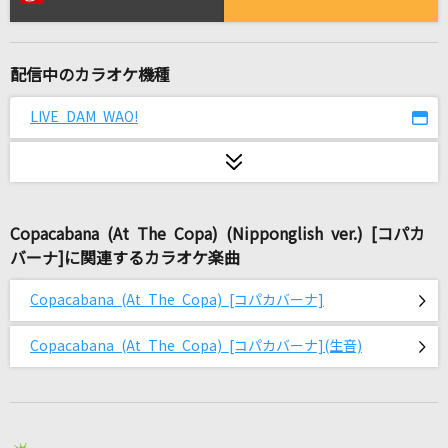
ぬくもり
川崎鷹也
配信中のカラオケ機種
レディーレ
バルーン
LIVE DAM WAO!
今夜月の見える丘に
B'z
Copacabana (At The Copa) (Nipponglish ver.) [コパカ
扉
バーナ]に関連するカラオケ楽曲
GReeeeN
Copacabana (At The Copa) [コパカバーナ]
Blizzard
三浦大知
Copacabana (At The Copa) [コパカバーナ](生音)
Break The System
上原歩夢(大西亜玖璃)