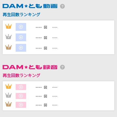
再生回数ランキング
DAMに会員登録・ログインして
カラオケをもっと楽しもう！
----
1
----
回
----
2
----
回
----
3
----
自宅でカラオケ歌い放題！
回
家族や友達と一緒に！練習にも！
再生回数ランキング
----
1
----
回
----
2
----
回
----
3
----
回