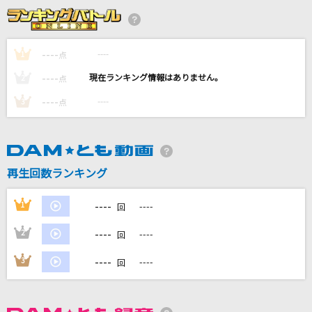
唱
Ado
----
----
1
点
[生音]浪漫飛行
----
----
2
点
米米CLUB
----
----
3
点
[生音]メロディー
玉置浩二
[生音]時代
再生回数ランキング
中島みゆき
----
1
----
回
もっと見る
----
2
----
回
DAMの新曲・ランキングなど
----
3
----
回
カラオケ最新情報をチェック！