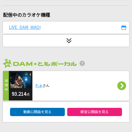
[生音]長い髪
FOMARE
配信中のカラオケ機種
U.S.A.
LIVE DAM WAO!
DA PUMP
火種
キタニタツヤ
2026年8月度
[生音]LOVE LOVE LOVE
DREAMS COME TRUE
れぁ
さん
ながれ花
93.214
点
大空亜由美(響あゆみ)
DAM★ともボーカルエントリーランキング
動画公開曲を見る
録音公開曲を見る
[生音]嘘
シド