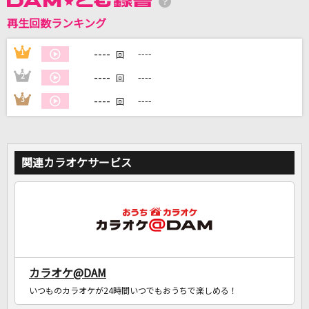
再生回数ランキング
DAMに会員登録・ログインして
カラオケをもっと楽しもう！
----
1
----
回
----
2
----
回
----
3
----
回
自宅でカラオケ歌い放題！
家族や友達と一緒に！練習にも！
関連カラオケサービス
カラオケ@DAM
いつものカラオケが24時間いつでもおうちで楽しめる！