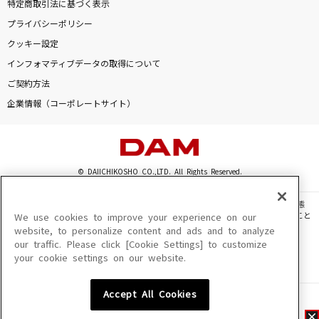
特定商取引法に基づく表示
プライバシーポリシー
クッキー設定
インフォマティブデータの取得について
ご契約方法
企業情報（コーポレートサイト）
© DAIICHIKOSHO CO.,LTD. All Rights Reserved.
このサイトに掲載されている一切の文章・画像・写真・動画・音声等を、手段や形態
を問わず、著作権法の定める範囲を超えて無断で複製、転載、ファイル化などすること
We use cookies to improve your experience on our
を禁じます。
website, to personalize content and ads and to analyze
our traffic. Please click [Cookie Settings] to customize
楽曲及びコンテンツは、機種によりご利用いただけない場合があります。
your cookie settings on our website.
楽曲及びコンテンツの配信日、配信内容が変更になる場合があります。
楽曲によりMYリスト保存ができない場合があります。
Accept All Cookies
JASRAC許諾番号
6602250213Y31015 6602250112Y38026 6602250240Y31015
6602250241Y45122