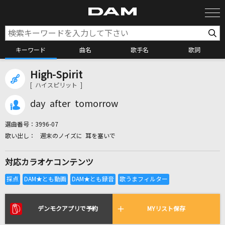
キーワード
曲名
歌手名
歌詞
High-Spirit
カラオケ検索
[ ハイスピリット ]
day after tomorrow
カラオケ店舗検索
選曲番号：
3996-07
週末のノイズに 耳を塞いで
カラオケリクエスト
対応カラオケコンテンツ
全国りれき
リアルタイムで歌われている曲の一覧
デンモクアプリで予約
MYリスト保存