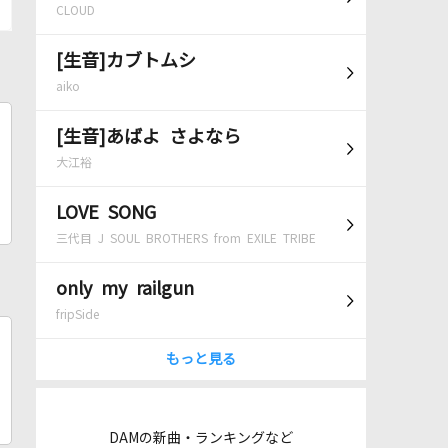
CLOUD
[生音]カブトムシ
aiko
[生音]あばよ さよなら
大江裕
LOVE SONG
三代目 J SOUL BROTHERS from EXILE TRIBE
only my railgun
fripSide
もっと見る
DAMの新曲・ランキングなど