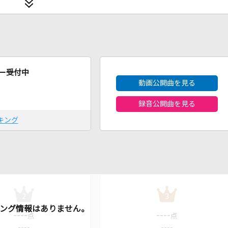
2026年8月度
ー受付中
動画公開曲を見る
録音公開曲を見る
キング
2
3
----
----
点
点
----
----