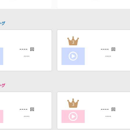
ング
3
----
----
回
回
----
----
ング
3
----
----
回
回
----
----