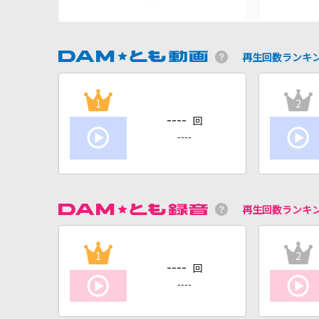
再生回数ランキ
1
2
----
回
----
再生回数ランキ
1
2
----
回
----