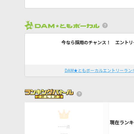
今なら採用のチャンス！ エントリ
DAM★ともボーカルエントリーラン
1
----
点
----