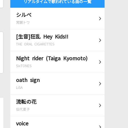
リアルタイムで歌われている曲の一覧
シルべ
常闇トワ
[生音]狂乱 Hey Kids!!
THE ORAL CIGARETTES
Night rider (Taiga Kyomoto)
SixTONES
oath sign
LiSA
流転の花
伍代夏子
voice