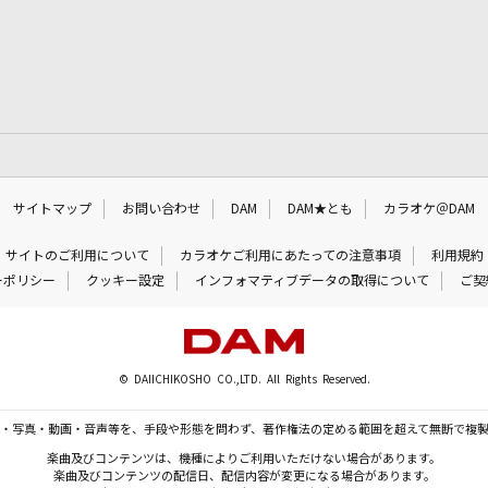
サイトマップ
お問い合わせ
DAM
DAM★とも
カラオケ＠DAM
サイトのご利用について
カラオケご利用にあたっての注意事項
利用規約
ーポリシー
クッキー設定
インフォマティブデータの取得について
ご契
© DAIICHIKOSHO CO.,LTD. All Rights Reserved.
・写真・動画・音声等を、手段や形態を問わず、著作権法の定める範囲を超えて無断で複
楽曲及びコンテンツは、機種によりご利用いただけない場合があります。
楽曲及びコンテンツの配信日、配信内容が変更になる場合があります。