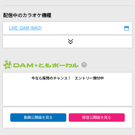
有心論
ずっと真夜中でいいのに。
配信中のカラオケ機種
look at the sea
LIVE DAM WAO!
おいしくるメロンパン
Drama
aespa
2026年8月度
[生音]Maybe Tomorrow
今なら採用のチャンス！ エントリー受付中
レベッカ
[生音]ロビンソン
スピッツ
DAM★ともボーカルエントリーランキング
Five
動画公開曲を見る
録音公開曲を見る
嵐(アラシ)