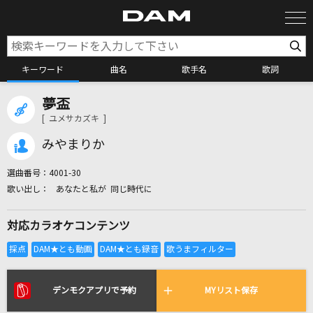
キーワード
曲名
歌手名
歌詞
夢盃
カラオケ検索
[ ユメサカズキ ]
みやまりか
カラオケ店舗検索
選曲番号：
4001-30
あなたと私が 同じ時代に
カラオケリクエスト
対応カラオケコンテンツ
全国りれき
リアルタイムで歌われている曲の一覧
デンモクアプリで予約
MYリスト保存