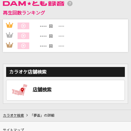
再生回数ランキング
DAMに会員登録・ログインして
カラオケをもっと楽しもう！
----
1
----
回
----
2
----
回
----
3
----
回
自宅でカラオケ歌い放題！
家族や友達と一緒に！練習にも！
カラオケ店舗検索
店舗検索
カラオケ検索
「夢盃」の詳細
サイトマップ