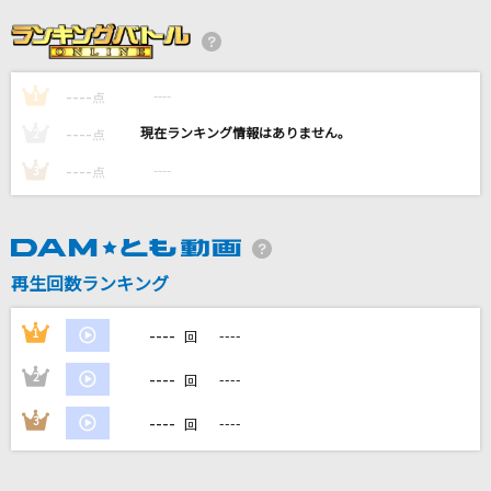
怪獣
サカナクション
----
----
1
点描の唄(feat.井上苑子)
点
Mrs. GREEN APPLE
----
----
2
点
----
----
3
点
RUNNING TO HORIZON
小室哲哉
[生音]真夏の夜の夢
再生回数ランキング
松任谷由実(荒井由実)
----
1
----
回
もっと見る
----
2
----
回
DAMの新曲・ランキングなど
----
3
----
回
カラオケ最新情報をチェック！