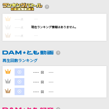
BOW AND ARROW(ビデオクリップバージョン)
米津玄師
----
----
1
点
革命少女S
----
----
2
点
@onefive
----
----
3
点
[生音]明日晴れるかな
桑田佳祐
Rusty Nail(ビデオクリップバージョン)
再生回数ランキング
X JAPAN
----
1
----
回
もっと見る
----
2
----
回
DAMの新曲・ランキングなど
----
3
----
回
カラオケ最新情報をチェック！