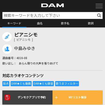
キーワード
曲名
歌手名
歌詞
ピアニシモ
カラオケ検索
[ ピアニシモ ]
中島みゆき
カラオケ店舗検索
選曲番号：
4016-08
あらん限りの大声を張りあげて
カラオケリクエスト
対応カラオケコンテンツ
全国りれき
リアルタイムで歌われている曲の一覧
デンモクアプリで予約
MYリスト保存