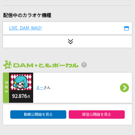
拝啓 貴方様
＝LOVE
配信中のカラオケ機種
雨とカプチーノ
LIVE DAM WAO!
ヨルシカ
ポルターガイスト
なとり
2026年8月度
[生音]ただ君に晴れ
ヨルシカ
まー
さん
愛麗絲(アリス)
92.876
点
米津玄師
DAM★ともボーカルエントリーランキング
動画公開曲を見る
録音公開曲を見る
中の島ブルース
内山田洋とクール・ファイブ