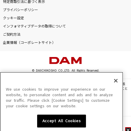
特定商取引法に基づく表示
プライバシーポリシー
クッキー設定
インフォマティブデータの取得について
ご契約方法
企業情報（コーポレートサイト）
© DAIICHIKOSHO CO.,LTD. All Rights Reserved.
このサイトに掲載されている一切の文章・画像・写真・動画・音声等を、手段や形態
を問わず、著作権法の定める範囲を超えて無断で複製、転載、ファイル化などすること
We use cookies to improve your experience on our
を禁じます。
website, to personalize content and ads and to analyze
our traffic. Please click [Cookie Settings] to customize
楽曲及びコンテンツは、機種によりご利用いただけない場合があります。
your cookie settings on our website.
楽曲及びコンテンツの配信日、配信内容が変更になる場合があります。
楽曲によりMYリスト保存ができない場合があります。
Accept All Cookies
JASRAC許諾番号
6602250213Y31015 6602250112Y38026 6602250240Y31015
6602250241Y45122