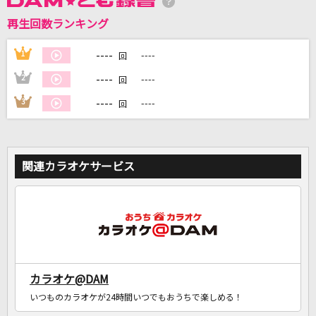
再生回数ランキング
DAMに会員登録・ログインして
カラオケをもっと楽しもう！
----
1
----
回
----
2
----
回
----
3
----
回
自宅でカラオケ歌い放題！
家族や友達と一緒に！練習にも！
関連カラオケサービス
カラオケ@DAM
いつものカラオケが24時間いつでもおうちで楽しめる！