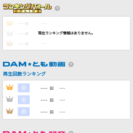
ほっとっとっとな まいにち
キグルミチコ
----
----
1
点
設定温度
----
----
2
点
乃木坂46
----
----
3
点
[生音]あー夏休み
TUBE(チューブ)
Paradise
再生回数ランキング
NiziU
----
1
----
回
もっと見る
----
2
----
回
DAMの新曲・ランキングなど
----
3
----
回
カラオケ最新情報をチェック！