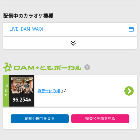
[生音]化粧
My Hair is Bad
配信中のカラオケ機種
OKKAKE
LIVE DAM WAO!
マカロニえんぴつ
ブレインロット
東京真中
2026年8月度
透明
Novelbright
織音☆休み謝
さん
クスシキ
96.254
点
Mrs. GREEN APPLE
DAM★ともボーカルエントリーランキング
動画公開曲を見る
録音公開曲を見る
[生音]花火
aiko