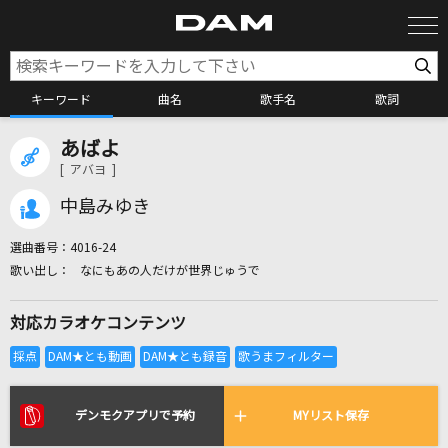
キーワード
曲名
歌手名
歌詞
あばよ
カラオケ検索
[ アバヨ ]
中島みゆき
カラオケ店舗検索
選曲番号：
4016-24
なにもあの人だけが世界じゅうで
カラオケリクエスト
対応カラオケコンテンツ
全国りれき
リアルタイムで歌われている曲の一覧
デンモクアプリで予約
MYリスト保存