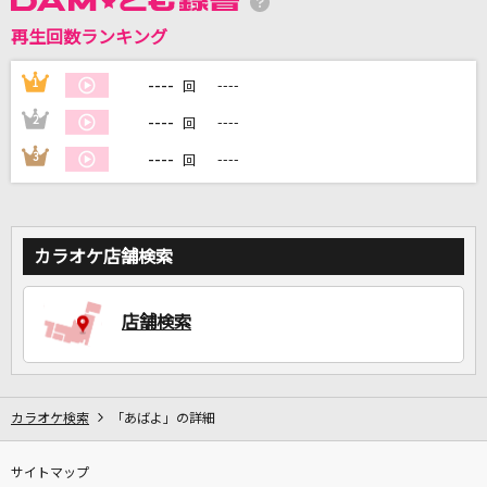
再生回数ランキング
DAMに会員登録・ログインして
カラオケをもっと楽しもう！
----
1
----
回
----
2
----
回
----
3
----
回
自宅でカラオケ歌い放題！
家族や友達と一緒に！練習にも！
カラオケ店舗検索
店舗検索
カラオケ検索
「あばよ」の詳細
サイトマップ