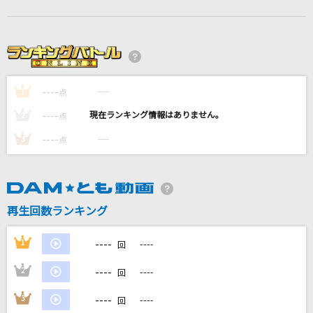
[生音]fish
back number
ハッピーエンド
----
----
1
点
back number
----
----
2
点
最後の言葉 feat.h
----
----
3
点
ET-KING
クラウン新車で買ってあげる
amazarashi
再生回数ランキング
もっと見る
----
1
----
回
----
2
----
回
DAMの新曲・ランキングなど
カラオケ最新情報をチェック！
----
3
----
回