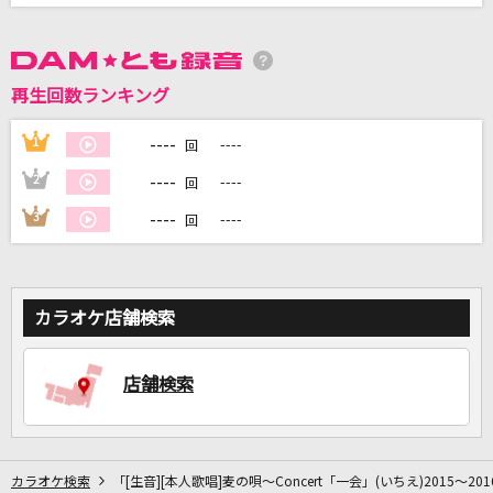
DAMに会員登録・ログインして
再生回数ランキング
カラオケをもっと楽しもう！
----
1
----
回
----
2
----
回
----
3
----
回
自宅でカラオケ歌い放題！
家族や友達と一緒に！練習にも！
カラオケ店舗検索
店舗検索
カラオケ検索
「[生音][本人歌唱]麦の唄～Concert「一会」(いちえ)2015～2