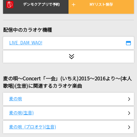
[生音]ドライフラワー
デンモクアプリで予約
MYリスト保存
優里
あぶく
配信中のカラオケ機種
ヨルシカ
LIVE DAM WAO!
ムーンライト(ビデオクリップバージョン)
星街すいせい
システマティックジェントリィ
麦の唄～Concert「一会」(いちえ)2015～2016より～(本人
機関紳士
歌唱)(生音)に関連するカラオケ楽曲
プライド革命
麦の唄
CHiCO with HoneyWorks
麦の唄(生音)
さよーならまたいつか！(ビデオクリップバージ
ョン)
麦の唄 (プロオケ)(生音)
米津玄師