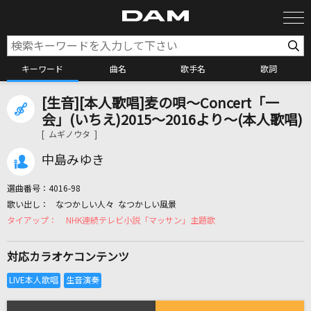
キーワード
曲名
歌手名
歌詞
[生音][本人歌唱]麦の唄～Concert「一
カラオケ検索
会」(いちえ)2015～2016より～(本人歌唱)
[ ムギノウタ ]
カラオケ店舗検索
中島みゆき
選曲番号：
4016-98
カラオケリクエスト
なつかしい人々 なつかしい風景
NHK連続テレビ小説「マッサン」主題歌
全国りれき
対応カラオケコンテンツ
リアルタイムで歌われている曲の一覧