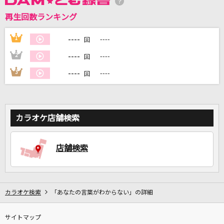
再生回数ランキング
DAMに会員登録・ログインして
カラオケをもっと楽しもう！
----
1
----
回
----
2
----
回
----
3
----
回
自宅でカラオケ歌い放題！
家族や友達と一緒に！練習にも！
カラオケ店舗検索
店舗検索
カラオケ検索
「あなたの言葉がわからない」の詳細
サイトマップ