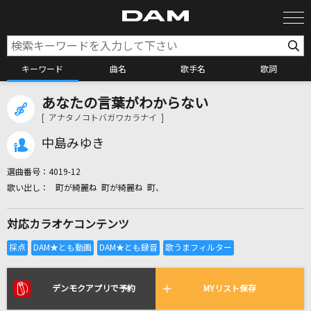
キーワード
曲名
歌手名
歌詞
あなたの言葉がわからない
カラオケ検索
[ アナタノコトバガワカラナイ ]
中島みゆき
カラオケ店舗検索
選曲番号：
4019-12
町が綺麗ね 町が綺麗ね 町、
カラオケリクエスト
対応カラオケコンテンツ
全国りれき
リアルタイムで歌われている曲の一覧
デンモクアプリで予約
MYリスト保存