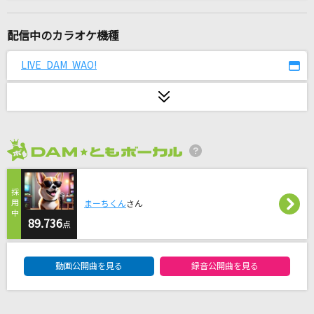
Hoodstar +
ヒプノシスマイク[Division All Stars]
配信中のカラオケ機種
Prisoner Of Love
LIVE DAM WAO!
宇多田ヒカル
[生音]ちりぬるを
市川由紀乃
2026年8月度
勇気100%
光GENJI
まーちくん
さん
[生音]悲しき口笛
89.736
点
美空ひばり
DAM★ともボーカルエントリーランキング
動画公開曲を見る
録音公開曲を見る
アンチファン
高嶺のなでしこ