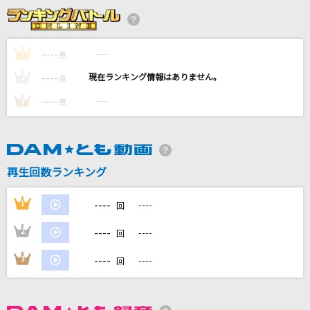
なんでもないよ、
マカロニえんぴつ
----
----
1
点
[生音]天体観測
----
----
2
点
BUMP OF CHICKEN
----
----
3
点
どんなときも。
槇原敬之(Makihara)
daze
再生回数ランキング
じん ft.メイリア from GARNiDELiA
----
1
----
回
もっと見る
----
2
----
回
DAMの新曲・ランキングなど
----
3
----
回
カラオケ最新情報をチェック！