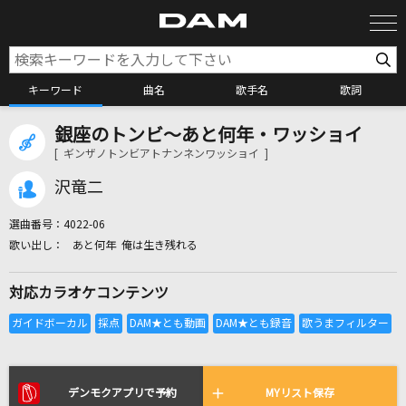
キーワード
曲名
歌手名
歌詞
銀座のトンビ～あと何年・ワッショイ
カラオケ検索
[ ギンザノトンビアトナンネンワッショイ ]
沢竜二
カラオケ店舗検索
選曲番号：
4022-06
あと何年 俺は生き残れる
カラオケリクエスト
対応カラオケコンテンツ
全国りれき
リアルタイムで歌われている曲の一覧
デンモクアプリで予約
MYリスト保存