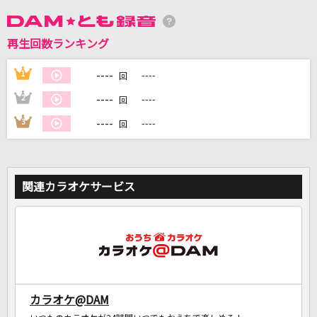
再生回数ランキング
DAMに会員登録・ログインして
カラオケをもっと楽しもう！
----
1
----
回
----
2
----
回
----
3
----
回
自宅でカラオケ歌い放題！
家族や友達と一緒に！練習にも！
関連カラオケサービス
カラオケ@DAM