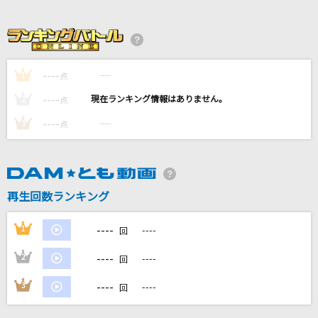
シェイプシフター
This is LAST
----
----
1
点
[生音]Walking with you
----
Novelbright
----
2
点
----
----
3
点
友よ～この先もずっと…
ケツメイシ
カカッテコーゼ(ビデオクリップバージョン)
再生回数ランキング
SUPER EIGHT
----
1
----
回
もっと見る
----
2
----
回
DAMの新曲・ランキングなど
----
3
----
回
カラオケ最新情報をチェック！