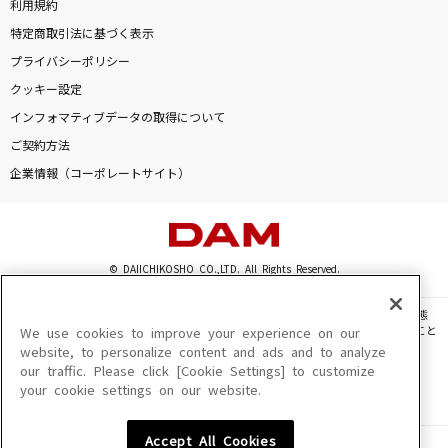
利用規約
特定商取引法に基づく表示
プライバシーポリシー
クッキー設定
インフォマティブデータの取得について
ご契約方法
企業情報（コーポレートサイト）
© DAIICHIKOSHO CO.,LTD. All Rights Reserved.
このサイトに掲載されている一切の文章・画像・写真・動画・音声等を、手段や形態
を問わず、著作権法の定める範囲を超えて無断で複製、転載、ファイル化などすること
We use cookies to improve your experience on our
を禁じます。
website, to personalize content and ads and to analyze
our traffic. Please click [Cookie Settings] to customize
楽曲及びコンテンツは、機種によりご利用いただけない場合があります。
your cookie settings on our website.
楽曲及びコンテンツの配信日、配信内容が変更になる場合があります。
楽曲によりMYリスト保存ができない場合があります。
Accept All Cookies
JASRAC許諾番号