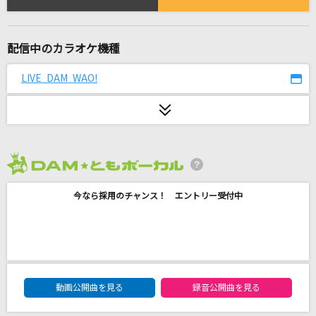
夜の踊り子
サカナクション
配信中のカラオケ機種
鱗(うろこ)
秦 基博
LIVE DAM WAO!
[生音]ツキミソウ
Novelbright
クーネル・エンゲイザー
2026年8月度
でんきくじら
今なら採用のチャンス！ エントリー受付中
[生音]Hotel California [ホテル・カリフォルニ
ア]
Eagles
DAM★ともボーカルエントリーランキング
[生音]恋の季節
動画公開曲を見る
録音公開曲を見る
ピンキーとキラーズ