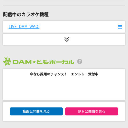
Story
AI
配信中のカラオケ機種
[生音]綾
LIVE DAM WAO!
My Hair is Bad
ホシアイ
レフティーモンスターP feat.GUMI
2026年8月度
Stella
今なら採用のチャンス！ エントリー受付中
ヒプノシスマイク[Fling Posse]
[生音]HOT LIMIT
T.M.Revolution
DAM★ともボーカルエントリーランキング
決心
動画公開曲を見る
録音公開曲を見る
SUPER BEAVER