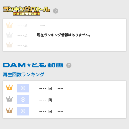
崩壊前夜
SixTONES
----
----
1
名前を呼ぶよ
点
ラックライフ
----
----
2
点
----
----
3
点
PIECES OF A DREAM
CHEMISTRY
[生音]恋する街角
再生回数ランキング
山内惠介
----
1
----
回
もっと見る
----
2
----
回
DAMの新曲・ランキングなど
----
3
----
回
カラオケ最新情報をチェック！