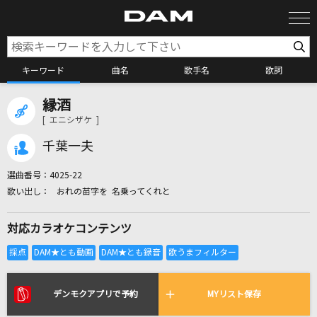
キーワード
曲名
歌手名
歌詞
縁酒
カラオケ検索
[ エニシザケ ]
千葉一夫
カラオケ店舗検索
選曲番号：
4025-22
おれの苗字を 名乗ってくれと
カラオケリクエスト
対応カラオケコンテンツ
全国りれき
リアルタイムで歌われている曲の一覧
デンモクアプリで予約
MYリスト保存