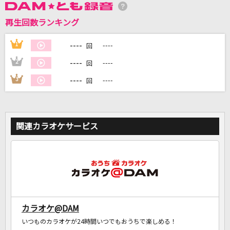
再生回数ランキング
DAMに会員登録・ログインして
カラオケをもっと楽しもう！
----
1
----
回
----
2
----
回
----
3
----
回
自宅でカラオケ歌い放題！
家族や友達と一緒に！練習にも！
関連カラオケサービス
カラオケ@DAM
いつものカラオケが24時間いつでもおうちで楽しめる！