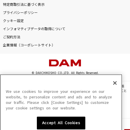
特定商取引法に基づく表示
プライバシーポリシー
クッキー設定
インフォマティブデータの取得について
ご契約方法
企業情報（コーポレートサイト）
© DAIICHIKOSHO CO.,LTD. All Rights Reserved.
このサイトに掲載されている一切の文章・画像・写真・動画・音声等を、手段や形態
を問わず、著作権法の定める範囲を超えて無断で複製、転載、ファイル化などすること
We use cookies to improve your experience on our
を禁じます。
website, to personalize content and ads and to analyze
our traffic. Please click [Cookie Settings] to customize
楽曲及びコンテンツは、機種によりご利用いただけない場合があります。
your cookie settings on our website.
楽曲及びコンテンツの配信日、配信内容が変更になる場合があります。
楽曲によりMYリスト保存ができない場合があります。
Accept All Cookies
JASRAC許諾番号
6602250213Y31015 6602250112Y38026 6602250240Y31015