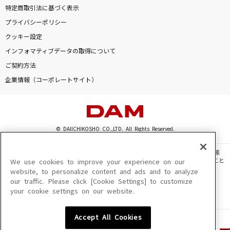
特定商取引法に基づく表示
プライバシーポリシー
クッキー設定
インフォマティブデータの取得について
ご契約方法
企業情報（コーポレートサイト）
© DAIICHIKOSHO CO.,LTD. All Rights Reserved.
このサイトに掲載されている一切の文章・画像・写真・動画・音声等を、手段や形態
を問わず、著作権法の定める範囲を超えて無断で複製、転載、ファイル化などすること
We use cookies to improve your experience on our
を禁じます。
website, to personalize content and ads and to analyze
our traffic. Please click [Cookie Settings] to customize
楽曲及びコンテンツは、機種によりご利用いただけない場合があります。
your cookie settings on our website.
楽曲及びコンテンツの配信日、配信内容が変更になる場合があります。
楽曲によりMYリスト保存ができない場合があります。
Accept All Cookies
JASRAC許諾番号
6602250213Y31015 6602250112Y38026 6602250240Y31015