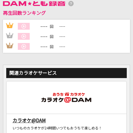
再生回数ランキング
DAMに会員登録・ログインして
カラオケをもっと楽しもう！
----
1
----
回
----
2
----
回
----
3
----
回
自宅でカラオケ歌い放題！
家族や友達と一緒に！練習にも！
関連カラオケサービス
カラオケ@DAM
いつものカラオケが24時間いつでもおうちで楽しめる！