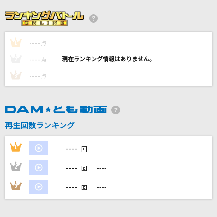
言葉のいらない約束
sana
----
----
1
恋詩
点
いきものがかり
----
----
2
点
----
----
3
点
空想フォレスト
じん(自然の敵P) feat.IA
[生音]珍島物語
再生回数ランキング
天童よしみ
----
1
----
回
もっと見る
----
2
----
回
DAMの新曲・ランキングなど
----
3
----
回
カラオケ最新情報をチェック！