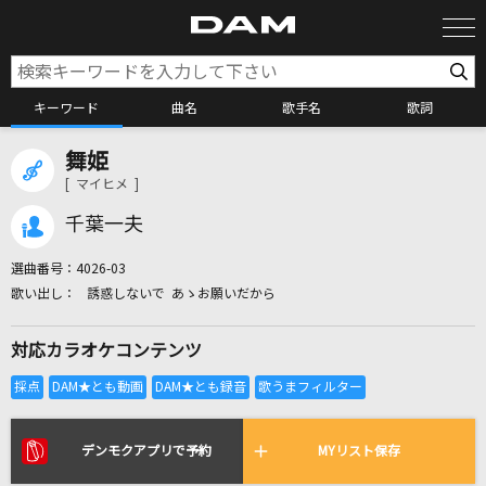
キーワード
曲名
歌手名
歌詞
舞姫
カラオケ検索
[ マイヒメ ]
千葉一夫
カラオケ店舗検索
選曲番号：
4026-03
誘惑しないで あゝお願いだから
カラオケリクエスト
対応カラオケコンテンツ
全国りれき
リアルタイムで歌われている曲の一覧
デンモクアプリで予約
MYリスト保存