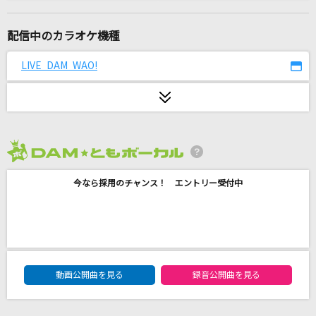
虹
菅田将暉
配信中のカラオケ機種
CANDY TUNEメドレー
LIVE DAM WAO!
CANDY TUNEメドレー
残機
ずっと真夜中でいいのに。
2026年8月度
きゃわぽっぴんどぅー
今なら採用のチャンス！ エントリー受付中
iLiFE!
[生音]愛染橋
山口百恵
DAM★ともボーカルエントリーランキング
紗痲
動画公開曲を見る
録音公開曲を見る
煮ル果実