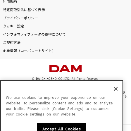
利用規約
特定商取引法に基づく表示
プライバシーポリシー
クッキー設定
インフォマティブデータの取得について
ご契約方法
企業情報（コーポレートサイト）
© DAIICHIKOSHO CO.,LTD. All Rights Reserved.
このサイトに掲載されている一切の文章・画像・写真・動画・音声等を、手段や形態
を問わず、著作権法の定める範囲を超えて無断で複製、転載、ファイル化などすること
We use cookies to improve your experience on our
を禁じます。
website, to personalize content and ads and to analyze
our traffic. Please click [Cookie Settings] to customize
楽曲及びコンテンツは、機種によりご利用いただけない場合があります。
your cookie settings on our website.
楽曲及びコンテンツの配信日、配信内容が変更になる場合があります。
楽曲によりMYリスト保存ができない場合があります。
Accept All Cookies
JASRAC許諾番号