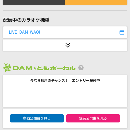
ray 超かぐや姫！Version
かぐや(cv.夏吉ゆうこ)、月見ヤチヨ(cv.早見沙織)
配信中のカラオケ機種
unravel
TK from 凛として時雨
LIVE DAM WAO!
FLASH BACK!!!!!!!!
Chevon
ラピスラズリ
2026年8月度
藍井エイル
今なら採用のチャンス！ エントリー受付中
Dear…
西野カナ
[生音]紫煙
DAM★ともボーカルエントリーランキング
動画公開曲を見る
録音公開曲を見る
神野美伽