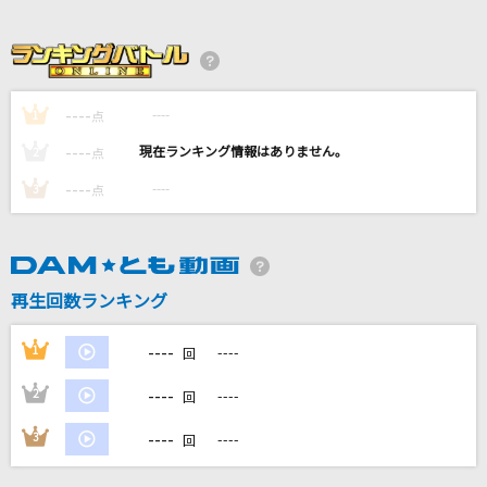
Yes! 東京
EBiDAN (恵比寿学園男子部)
醜い生き物
----
----
1
点
CHiCO with HoneyWorks
----
----
2
点
Over Soul
----
----
3
点
林原めぐみ
Year N
Mili
再生回数ランキング
もっと見る
----
1
----
回
----
2
----
回
DAMの新曲・ランキングなど
カラオケ最新情報をチェック！
----
3
----
回