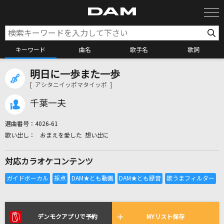
キーワード
曲名
歌手名
歌詞
明日に一歩また一歩
カラオケ検索
[ アシタニイッポマタイッポ ]
千葉一夫
カラオケ店舗検索
選曲番号：
4026-61
おまえを愛した 想い出に
カラオケリクエスト
対応カラオケコンテンツ
全国りれき
リアルタイムで歌われている曲の一覧
デンモクアプリで予約
MYリスト保存