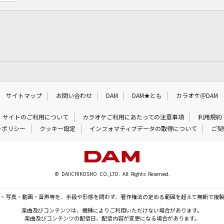
サイトマップ
お問い合わせ
DAM
DAM★とも
カラオケ＠DAM
サイトのご利用について
カラオケご利用にあたっての注意事項
利用規約
ーポリシー
クッキー設定
インフォマティブデータの取得について
ご契
© DAIICHIKOSHO CO.,LTD. All Rights Reserved.
・写真・動画・音声等を、手段や形態を問わず、著作権法の定める範囲を超えて無断で複
楽曲及びコンテンツは、機種によりご利用いただけない場合があります。
楽曲及びコンテンツの配信日、配信内容が変更になる場合があります。