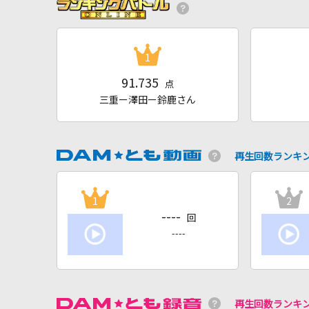
1
91.735
点
三重ー澤田ー鈴鹿さん
再生回数ランキ
1
2
----
回
----
再生回数ランキ