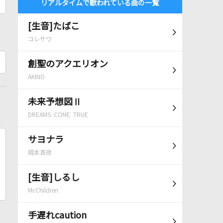
リアルタイムで歌われている曲の一覧
[生音]たばこ
コレサワ
創聖のアクエリオン
AKINO
未来予想図Ⅱ
DREAMS COME TRUE
サヨナラ
岡本真夜
[生音]しるし
Mr.Children
手遅れcaution