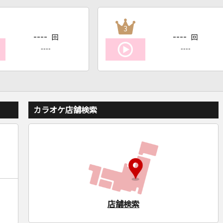
3
----
----
回
回
----
----
カラオケ店舗検索
店舗検索