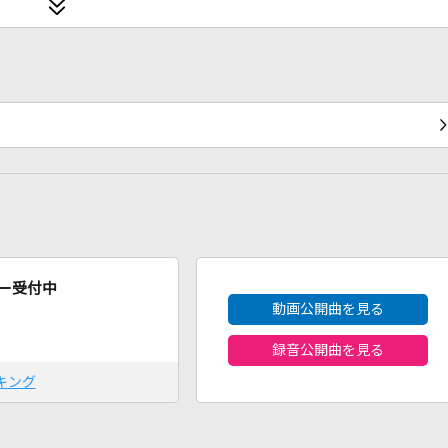
2026年8月度
ー受付中
動画公開曲を見る
録音公開曲を見る
キング