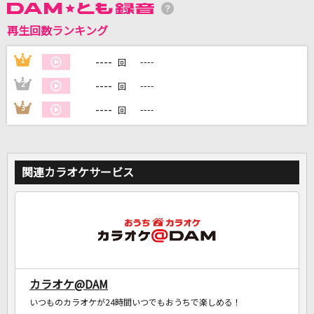
再生回数ランキング
DAMに会員登録・ログインして
カラオケをもっと楽しもう！
----
1
----
回
----
2
----
回
----
3
----
回
自宅でカラオケ歌い放題！
家族や友達と一緒に！練習にも！
関連カラオケサービス
カラオケ@DAM
いつものカラオケが24時間いつでもおうちで楽しめる！