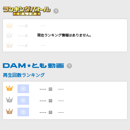
ひまわり娘
伊藤咲子
----
----
1
やさしいキスをして
点
DREAMS COME TRUE
----
----
2
点
----
----
3
点
残酷な天使のテーゼ
高橋洋子
[生音]悪魔の子
再生回数ランキング
ヒグチアイ
----
1
----
回
もっと見る
----
2
----
回
DAMの新曲・ランキングなど
----
3
----
回
カラオケ最新情報をチェック！