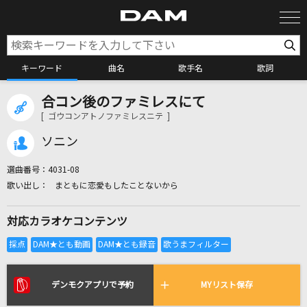
キーワード
曲名
歌手名
歌詞
合コン後のファミレスにて
カラオケ検索
[ ゴウコンアトノファミレスニテ ]
ソニン
カラオケ店舗検索
選曲番号：
4031-08
まともに恋愛もしたことないから
カラオケリクエスト
対応カラオケコンテンツ
全国りれき
リアルタイムで歌われている曲の一覧
デンモクアプリで予約
MYリスト保存