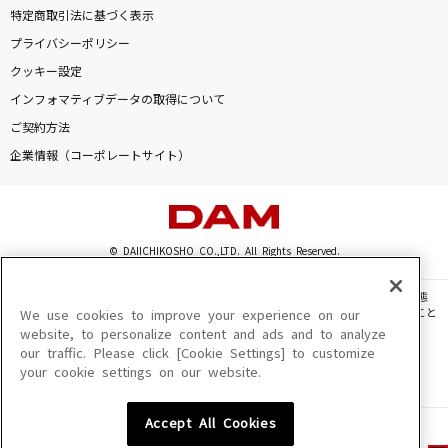
特定商取引法に基づく表示
プライバシーポリシー
クッキー設定
インフォマティブデータの取得について
ご契約方法
企業情報（コーポレートサイト）
© DAIICHIKOSHO CO.,LTD. All Rights Reserved.
このサイトに掲載されている一切の文章・画像・写真・動画・音声等を、手段や形態
を問わず、著作権法の定める範囲を超えて無断で複製、転載、ファイル化などすること
We use cookies to improve your experience on our
を禁じます。
website, to personalize content and ads and to analyze
our traffic. Please click [Cookie Settings] to customize
楽曲及びコンテンツは、機種によりご利用いただけない場合があります。
your cookie settings on our website.
楽曲及びコンテンツの配信日、配信内容が変更になる場合があります。
楽曲によりMYリスト保存ができない場合があります。
Accept All Cookies
JASRAC許諾番号
6602250213Y31015 6602250112Y38026 6602250240Y31015