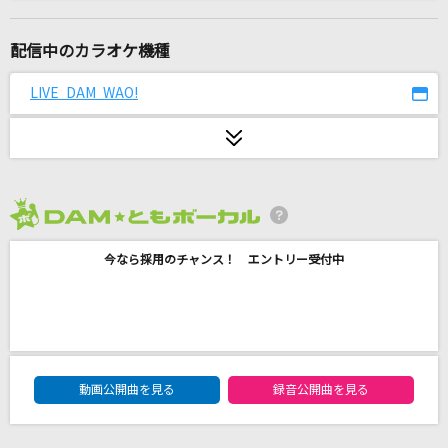
[生音]高嶺の花子さん
back number
配信中のカラオケ機種
Reason!!
LIVE DAM WAO!
315 STARS
ラピスラズリ
藍井エイル
2026年8月度
[生音]I LOVE YOU
今なら採用のチャンス！ エントリー受付中
尾崎豊
フラミンゴ
syudou
DAM★ともボーカルエントリーランキング
Butter-Fly
動画公開曲を見る
録音公開曲を見る
和田光司