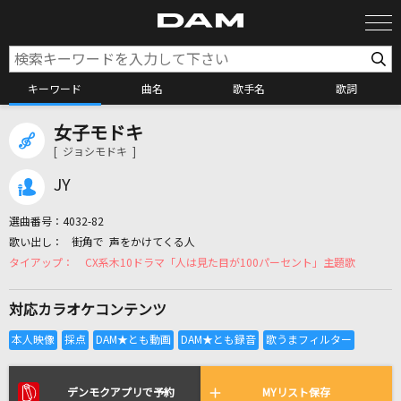
キーワード
曲名
歌手名
歌詞
女子モドキ
カラオケ検索
[ ジョシモドキ ]
JY
カラオケ店舗検索
選曲番号：
4032-82
街角で 声をかけてくる人
カラオケリクエスト
CX系木10ドラマ「人は見た目が100パーセント」主題歌
対応カラオケコンテンツ
全国りれき
リアルタイムで歌われている曲の一覧
デンモクアプリで予約
MYリスト保存