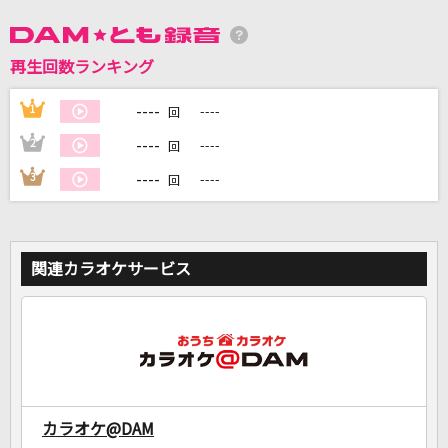
DAMに会員登録・ログインして
再生回数ランキング
カラオケをもっと楽しもう！
----
1
----
回
----
2
----
回
----
3
----
回
自宅でカラオケ歌い放題！
家族や友達と一緒に！練習にも！
関連カラオケサービス
カラオケ@DAM