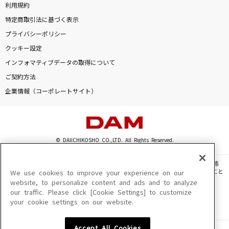
利用規約
特定商取引法に基づく表示
プライバシーポリシー
クッキー設定
インフォマティブデータの取得について
ご契約方法
企業情報（コーポレートサイト）
© DAIICHIKOSHO CO.,LTD. All Rights Reserved.
このサイトに掲載されている一切の文章・画像・写真・動画・音声等を、手段や形態
を問わず、著作権法の定める範囲を超えて無断で複製、転載、ファイル化などすること
We use cookies to improve your experience on our
を禁じます。
website, to personalize content and ads and to analyze
our traffic. Please click [Cookie Settings] to customize
楽曲及びコンテンツは、機種によりご利用いただけない場合があります。
your cookie settings on our website.
楽曲及びコンテンツの配信日、配信内容が変更になる場合があります。
楽曲によりMYリスト保存ができない場合があります。
Accept All Cookies