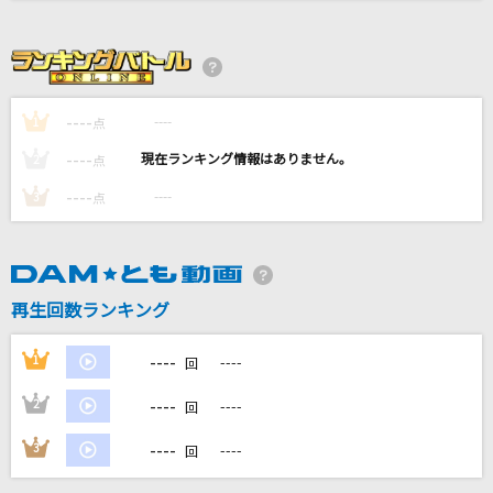
ドラえもんのうた(ドラえもんアニメバージョン)
山野さと子、(台詞)大山のぶ代
茜光
----
----
1
点
七海うらら
----
----
2
点
女々しくて
----
----
3
点
ゴールデンボンバー
世界中の誰よりきっと
中山美穂&WANDS
再生回数ランキング
もっと見る
----
1
----
回
----
2
----
回
DAMの新曲・ランキングなど
カラオケ最新情報をチェック！
----
3
----
回