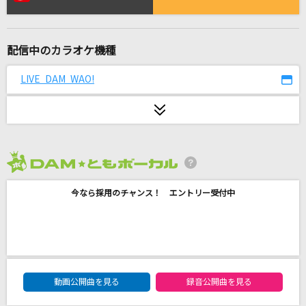
Story
AI
配信中のカラオケ機種
私は最強
Mrs. GREEN APPLE
LIVE DAM WAO!
S・K・Y
ライブP feat.鏡音リン
青い珊瑚礁
2026年8月度
松田聖子
今なら採用のチャンス！ エントリー受付中
White Love
SPEED
シャルル
DAM★ともボーカルエントリーランキング
動画公開曲を見る
録音公開曲を見る
バルーン