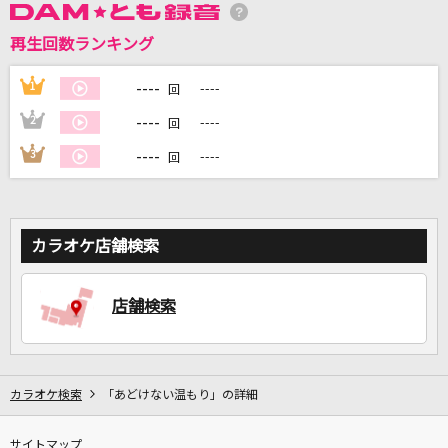
再生回数ランキング
DAMに会員登録・ログインして
カラオケをもっと楽しもう！
----
1
----
回
----
2
----
回
----
3
----
回
自宅でカラオケ歌い放題！
家族や友達と一緒に！練習にも！
カラオケ店舗検索
店舗検索
カラオケ検索
「あどけない温もり」の詳細
サイトマップ