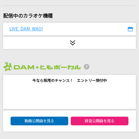
好きすぎて滅！
M!LK
配信中のカラオケ機種
八月の夜
LIVE DAM WAO!
Silent Siren
幽霊船戦(ビデオクリップバージョン)
宝鐘マリン
2026年8月度
[生音]I for You
今なら採用のチャンス！ エントリー受付中
LUNA SEA
I LOVE YOU
クリス・ハート
DAM★ともボーカルエントリーランキング
[生音]ノラ
動画公開曲を見る
録音公開曲を見る
門倉有希