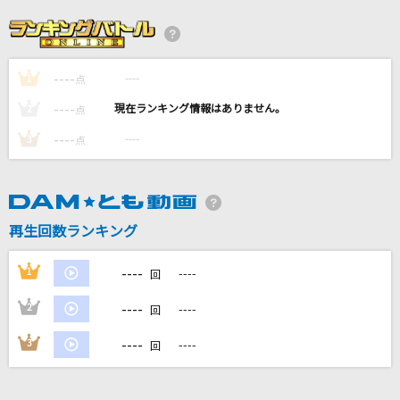
ギラギラ
Ado
----
----
1
[生音]悲劇のヒロイン
点
My Hair is Bad
----
----
2
点
----
----
3
点
WaLL FloWeR
Mrs. GREEN APPLE
[生音]ray
再生回数ランキング
BUMP OF CHICKEN
----
1
----
回
もっと見る
----
2
----
回
DAMの新曲・ランキングなど
----
3
----
回
カラオケ最新情報をチェック！