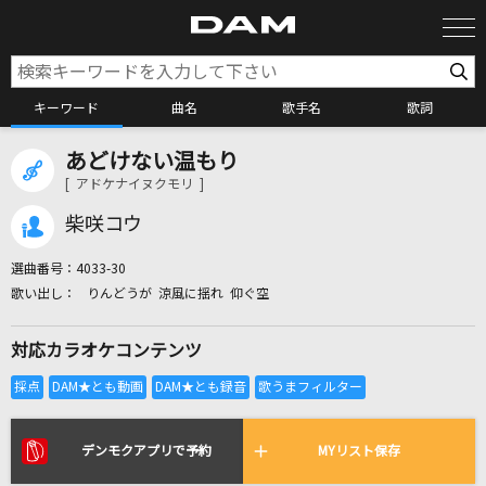
キーワード
曲名
歌手名
歌詞
あどけない温もり
カラオケ検索
[ アドケナイヌクモリ ]
柴咲コウ
カラオケ店舗検索
選曲番号：
4033-30
りんどうが 涼風に揺れ 仰ぐ空
カラオケリクエスト
対応カラオケコンテンツ
全国りれき
リアルタイムで歌われている曲の一覧
デンモクアプリで予約
MYリスト保存