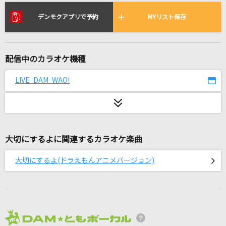
砂の惑星
ハチ feat.初音ミク
デンモクアプリで予約
MYリスト保存
トンツカタンタン
クレイジーウォウウォ!!
配信中のカラオケ機種
『レッツゴー』(唯Ver.)
LIVE DAM WAO!
平沢唯(CV:豊崎愛生)
君へ贈る応援歌
Snow Man
大切にするよに関連するカラオケ楽曲
小さな恋のうた
大切にするよ(ドラえもんアニメバージョン)
MONGOL800
感情革命ロックンロール
七海うらら
2026年8月度