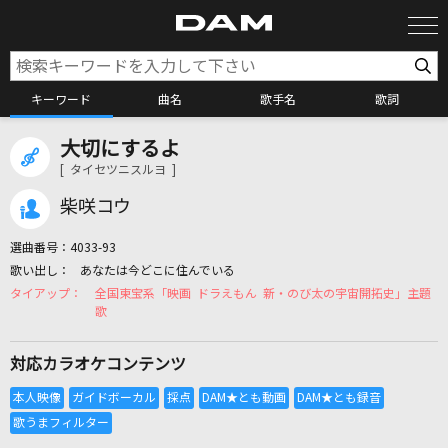
キーワード
曲名
歌手名
歌詞
大切にするよ
カラオケ検索
[ タイセツニスルヨ ]
柴咲コウ
カラオケ店舗検索
選曲番号：
4033-93
あなたは今どこに住んでいる
カラオケリクエスト
全国東宝系「映画 ドラえもん 新・のび太の宇宙開拓史」主題
歌
全国りれき
対応カラオケコンテンツ
リアルタイムで歌われている曲の一覧