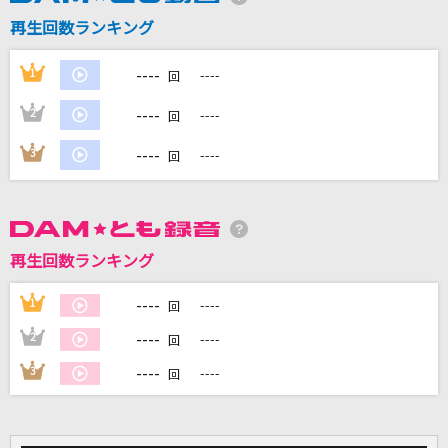
再生回数ランキング
DAMに会員登録・ログインして
----
1
----
カラオケをもっと楽しもう！
回
----
2
----
回
----
3
----
回
自宅でカラオケ歌い放題！
家族や友達と一緒に！練習にも！
再生回数ランキング
----
1
----
回
----
2
----
回
----
3
----
回