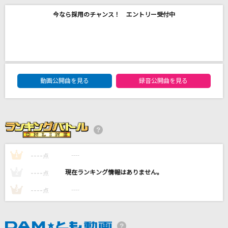
[生音]fish
今なら採用のチャンス！ エントリー受付中
back number
PRIDE
今井美樹
DAM★ともボーカルエントリーランキング
動画公開曲を見る
録音公開曲を見る
恋は渾沌の隷也
後ろから這いより隊G
白いカイト
MY LITTLE LOVER
----
----
1
点
もっと見る
----
----
2
点
----
DAMの新曲・ランキングなど
----
3
点
カラオケ最新情報をチェック！