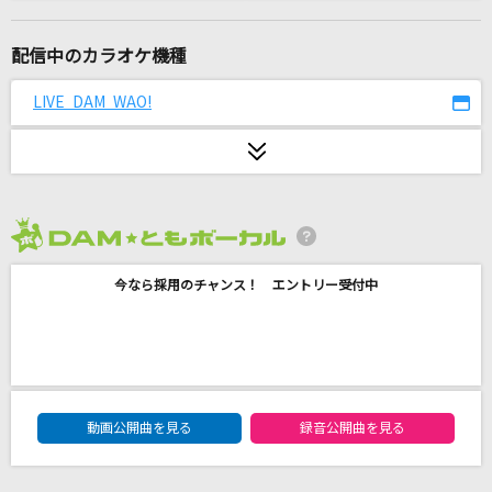
太陽が燃えている
THE YELLOW MONKEY
配信中のカラオケ機種
どこまでも ～How Far I'll Go～
LIVE DAM WAO!
屋比久知奈
HOWEVER
GLAY
2026年8月度
Pursuing My True Self
今なら採用のチャンス！ エントリー受付中
平田志穂子
Happily [ハッピリー]
One Direction
DAM★ともボーカルエントリーランキング
いつかこの涙が
動画公開曲を見る
録音公開曲を見る
Little Glee Monster