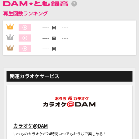
再生回数ランキング
DAMに会員登録・ログインして
カラオケをもっと楽しもう！
----
1
----
回
----
2
----
回
----
3
----
回
自宅でカラオケ歌い放題！
家族や友達と一緒に！練習にも！
関連カラオケサービス
カラオケ@DAM
いつものカラオケが24時間いつでもおうちで楽しめる！