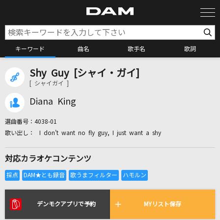
キーワード
曲名
歌手名
歌詞
Shy Guy [シャイ・ガイ]
カラオケ検索
[ シャイガイ ]
Diana King
カラオケ店舗検索
選曲番号：
4038-01
I don't want no fly guy, I just want a shy
カラオケリクエスト
対応カラオケコンテンツ
全国りれき
リアルタイムで歌われている曲の一覧
デンモクアプリで予約
MYリスト保存