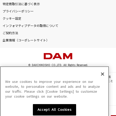
特定商取引法に基づく表示
プライバシーポリシー
クッキー設定
インフォマティブデータの取得について
ご契約方法
企業情報（コーポレートサイト）
© DAIICHIKOSHO CO.,LTD. All Rights Reserved.
このサイトに掲載されている一切の文章・画像・写真・動画・音声等を、手段や形態
を問わず、著作権法の定める範囲を超えて無断で複製、転載、ファイル化などすること
We use cookies to improve your experience on our
を禁じます。
website, to personalize content and ads and to analyze
our traffic. Please click [Cookie Settings] to customize
楽曲及びコンテンツは、機種によりご利用いただけない場合があります。
your cookie settings on our website.
楽曲及びコンテンツの配信日、配信内容が変更になる場合があります。
楽曲によりMYリスト保存ができない場合があります。
Accept All Cookies
JASRAC許諾番号
6602250213Y31015 6602250112Y38026 6602250240Y31015