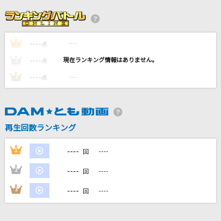
怪獣の花唄
Vaundy
----
----
1
mind forest
点
GACKT(Gackt)
----
----
2
点
----
----
3
点
わたがし
back number
Butter-Fly
再生回数ランキング
和田光司
----
1
----
回
もっと見る
----
2
----
回
DAMの新曲・ランキングなど
----
3
----
回
カラオケ最新情報をチェック！