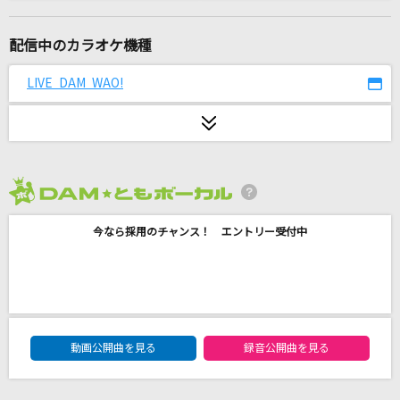
ヴァンパイア
DECO*27
配信中のカラオケ機種
蜂と見世物
LIVE DAM WAO!
さユり
[生音]ミカヅキ
さユり
2026年8月度
愛のうた
今なら採用のチャンス！ エントリー受付中
倖田來未
夏色
ゆず
DAM★ともボーカルエントリーランキング
[生音]つぐない
動画公開曲を見る
録音公開曲を見る
テレサ・テン