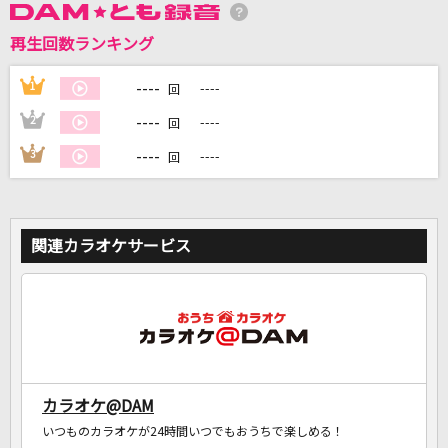
再生回数ランキング
DAMに会員登録・ログインして
カラオケをもっと楽しもう！
----
1
----
回
----
2
----
回
----
3
----
回
自宅でカラオケ歌い放題！
家族や友達と一緒に！練習にも！
関連カラオケサービス
カラオケ@DAM
いつものカラオケが24時間いつでもおうちで楽しめる！