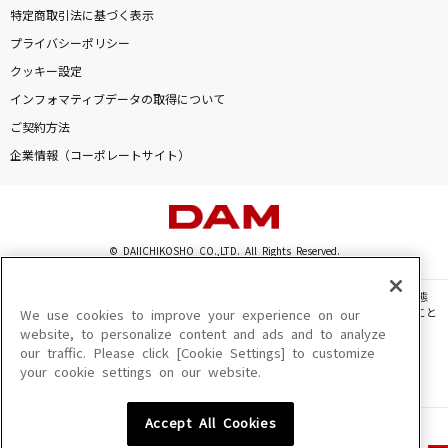
特定商取引法に基づく表示
プライバシーポリシー
クッキー設定
インフォマティブデータの取得について
ご契約方法
企業情報（コーポレートサイト）
© DAIICHIKOSHO CO.,LTD. All Rights Reserved.
このサイトに掲載されている一切の文章・画像・写真・動画・音声等を、手段や形態
を問わず、著作権法の定める範囲を超えて無断で複製、転載、ファイル化などすること
We use cookies to improve your experience on our
を禁じます。
website, to personalize content and ads and to analyze
our traffic. Please click [Cookie Settings] to customize
楽曲及びコンテンツは、機種によりご利用いただけない場合があります。
your cookie settings on our website.
楽曲及びコンテンツの配信日、配信内容が変更になる場合があります。
楽曲によりMYリスト保存ができない場合があります。
Accept All Cookies
JASRAC許諾番号
6602250213Y31015 6602250112Y38026 6602250240Y31015