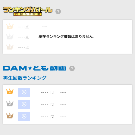
フロアキラー
≠ME
----
----
1
有頂天猫
点
キヨ
----
----
2
点
----
----
3
点
小さな恋のうた
MONGOL800
春嵐
再生回数ランキング
john
----
1
----
回
もっと見る
----
2
----
回
DAMの新曲・ランキングなど
----
3
----
回
カラオケ最新情報をチェック！