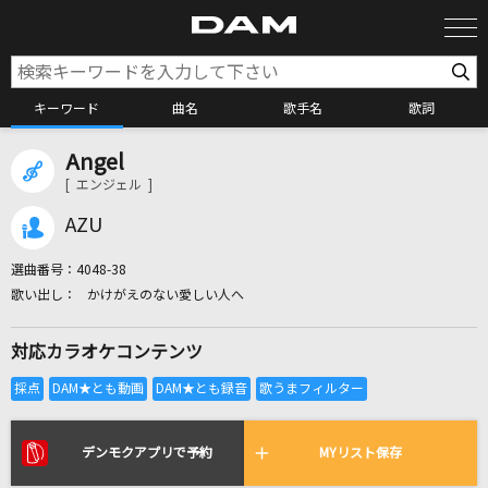
キーワード
曲名
歌手名
歌詞
Angel
カラオケ検索
[ エンジェル ]
AZU
カラオケ店舗検索
選曲番号：
4048-38
かけがえのない愛しい人へ
カラオケリクエスト
対応カラオケコンテンツ
全国りれき
リアルタイムで歌われている曲の一覧
デンモクアプリで予約
MYリスト保存