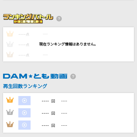
[生音]無法松の一生<度胸千両入り>
村田英雄
[生音]アゲハ蝶
----
----
1
点
ポルノグラフィティ
----
----
2
点
テレパシー
----
----
3
点
M!LK
[生音]look at the sea
おいしくるメロンパン
再生回数ランキング
もっと見る
----
1
----
回
----
2
----
回
DAMの新曲・ランキングなど
カラオケ最新情報をチェック！
----
3
----
回