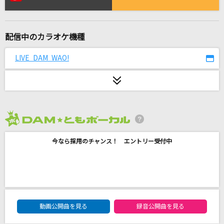
departure!
小野正利
配信中のカラオケ機種
[生音]部屋
シャイトープ
LIVE DAM WAO!
[生音]サライ
加山雄三・谷村新司
Jupiter
2026年8月度
平原綾香(ひらはらあやか)
今なら採用のチャンス！ エントリー受付中
なんでもないよ、
マカロニえんぴつ
キセキ
DAM★ともボーカルエントリーランキング
動画公開曲を見る
録音公開曲を見る
GReeeeN