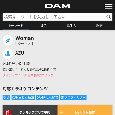
キーワード
曲名
歌手名
歌詞
Woman
カラオケ検索
[ ウーマン ]
AZU
カラオケ店舗検索
選曲番号：
4048-85
ずっとあなたの1番近くで
カラオケリクエスト
新日本製薬CMソング
対応カラオケコンテンツ
全国りれき
リアルタイムで歌われている曲の一覧
デンモクアプリで予約
MYリスト保存