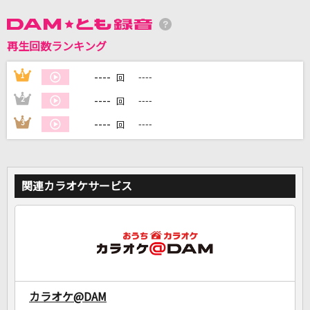
DAMに会員登録・ログインして
再生回数ランキング
カラオケをもっと楽しもう！
----
1
----
回
----
2
----
回
----
3
----
回
自宅でカラオケ歌い放題！
家族や友達と一緒に！練習にも！
関連カラオケサービス
カラオケ@DAM