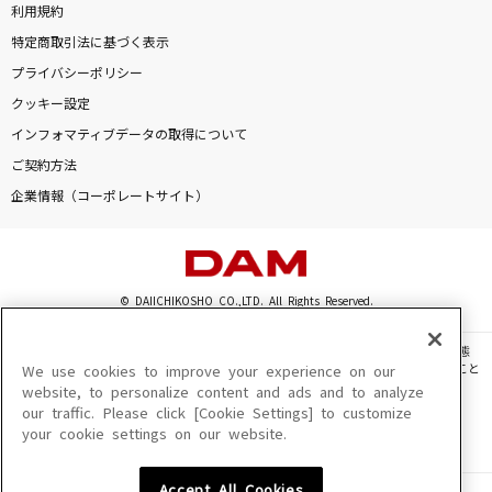
利用規約
特定商取引法に基づく表示
プライバシーポリシー
クッキー設定
インフォマティブデータの取得について
ご契約方法
企業情報（コーポレートサイト）
© DAIICHIKOSHO CO.,LTD. All Rights Reserved.
このサイトに掲載されている一切の文章・画像・写真・動画・音声等を、手段や形態
を問わず、著作権法の定める範囲を超えて無断で複製、転載、ファイル化などすること
We use cookies to improve your experience on our
を禁じます。
website, to personalize content and ads and to analyze
our traffic. Please click [Cookie Settings] to customize
楽曲及びコンテンツは、機種によりご利用いただけない場合があります。
your cookie settings on our website.
楽曲及びコンテンツの配信日、配信内容が変更になる場合があります。
楽曲によりMYリスト保存ができない場合があります。
Accept All Cookies