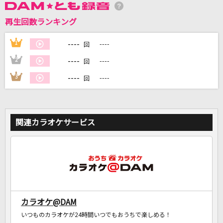
再生回数ランキング
DAMに会員登録・ログインして
カラオケをもっと楽しもう！
----
1
----
回
----
2
----
回
----
3
----
回
自宅でカラオケ歌い放題！
家族や友達と一緒に！練習にも！
関連カラオケサービス
カラオケ@DAM
いつものカラオケが24時間いつでもおうちで楽しめる！