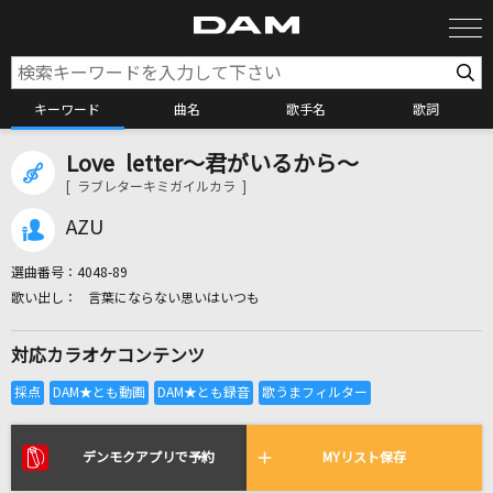
キーワード
曲名
歌手名
歌詞
Love letter～君がいるから～
カラオケ検索
[ ラブレターキミガイルカラ ]
AZU
カラオケ店舗検索
選曲番号：
4048-89
言葉にならない思いはいつも
カラオケリクエスト
対応カラオケコンテンツ
全国りれき
リアルタイムで歌われている曲の一覧
デンモクアプリで予約
MYリスト保存