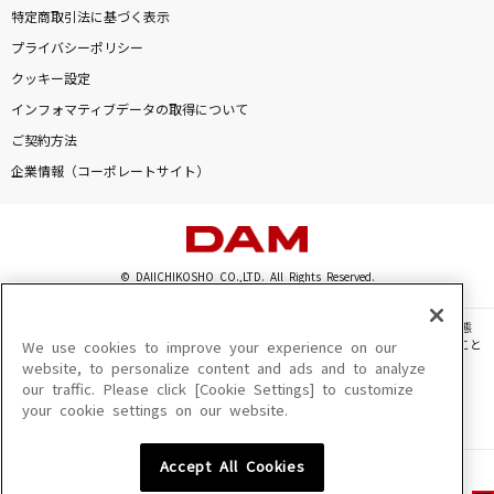
特定商取引法に基づく表示
プライバシーポリシー
クッキー設定
インフォマティブデータの取得について
ご契約方法
企業情報（コーポレートサイト）
© DAIICHIKOSHO CO.,LTD. All Rights Reserved.
このサイトに掲載されている一切の文章・画像・写真・動画・音声等を、手段や形態
を問わず、著作権法の定める範囲を超えて無断で複製、転載、ファイル化などすること
We use cookies to improve your experience on our
を禁じます。
website, to personalize content and ads and to analyze
our traffic. Please click [Cookie Settings] to customize
楽曲及びコンテンツは、機種によりご利用いただけない場合があります。
your cookie settings on our website.
楽曲及びコンテンツの配信日、配信内容が変更になる場合があります。
楽曲によりMYリスト保存ができない場合があります。
Accept All Cookies
JASRAC許諾番号
6602250213Y31015 6602250112Y38026 6602250240Y31015