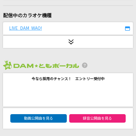
[生音]悲しみは雪のように
浜田省吾
配信中のカラオケ機種
チェリー
LIVE DAM WAO!
スピッツ
[生音]ひまわりの約束
秦 基博
2026年8月度
God knows...
今なら採用のチャンス！ エントリー受付中
涼宮ハルヒ(CV.平野綾)
ときめきエモーション
初星学園
DAM★ともボーカルエントリーランキング
Moon Crying
動画公開曲を見る
録音公開曲を見る
倖田來未