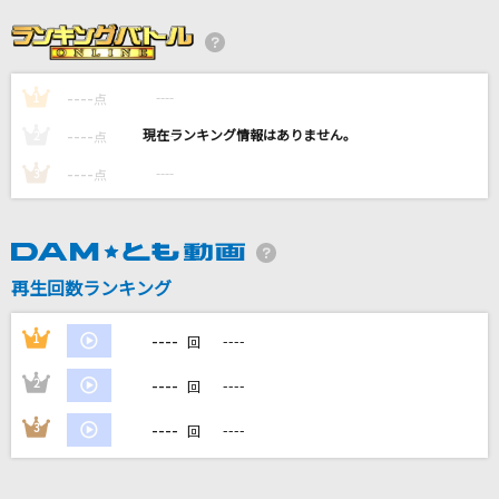
RPG
SEKAI NO OWARI(世界の終わり)
----
----
1
evolution
点
浜崎あゆみ
----
----
2
点
----
----
3
点
[生音]優しい雨
小泉今日子
Night rider (Taiga Kyomoto)
再生回数ランキング
SixTONES
----
1
----
回
もっと見る
----
2
----
回
DAMの新曲・ランキングなど
----
3
----
回
カラオケ最新情報をチェック！