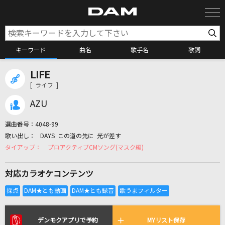
キーワード
曲名
歌手名
歌詞
LIFE
カラオケ検索
[ ライフ ]
AZU
カラオケ店舗検索
選曲番号：
4048-99
DAYS この道の先に 光が差す
カラオケリクエスト
プロアクティブCMソング(マスク編)
対応カラオケコンテンツ
全国りれき
リアルタイムで歌われている曲の一覧
デンモクアプリで予約
MYリスト保存