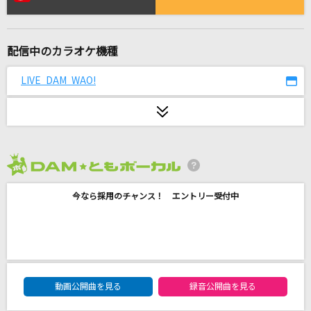
君はロックを聴かない
あいみょん
配信中のカラオケ機種
[生音]天ノ弱
164 feat.GUMI
LIVE DAM WAO!
[生音]水平線
back number
French
2026年8月度
大森元貴
今なら採用のチャンス！ エントリー受付中
アイデンティティ
酒井ミキオ
光の街
DAM★ともボーカルエントリーランキング
動画公開曲を見る
録音公開曲を見る
back number