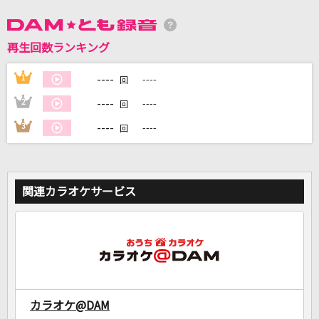
DAMに会員登録・ログインして
再生回数ランキング
カラオケをもっと楽しもう！
----
1
----
回
----
2
----
回
----
3
----
回
自宅でカラオケ歌い放題！
家族や友達と一緒に！練習にも！
関連カラオケサービス
カラオケ@DAM