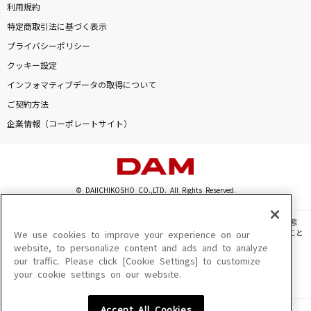
利用規約
特定商取引法に基づく表示
プライバシーポリシー
クッキー設定
インフォマティブデータの取得について
ご契約方法
企業情報（コーポレートサイト）
© DAIICHIKOSHO CO.,LTD. All Rights Reserved.
このサイトに掲載されている一切の文章・画像・写真・動画・音声等を、手段や形態
を問わず、著作権法の定める範囲を超えて無断で複製、転載、ファイル化などすること
We use cookies to improve your experience on our
を禁じます。
website, to personalize content and ads and to analyze
our traffic. Please click [Cookie Settings] to customize
楽曲及びコンテンツは、機種によりご利用いただけない場合があります。
your cookie settings on our website.
楽曲及びコンテンツの配信日、配信内容が変更になる場合があります。
楽曲によりMYリスト保存ができない場合があります。
Accept All Cookies