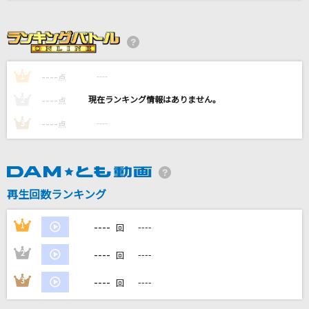
イエスタデイ
Official髭男dism
是非に及ばず
----
----
1
点
乃木坂46
----
----
2
点
ココロオドル
----
----
3
点
nobodyknows+(nobodyknows)
壊れかけのRadio
徳永英明
再生回数ランキング
もっと見る
----
1
----
回
----
2
----
回
DAMの新曲・ランキングなど
カラオケ最新情報をチェック！
----
3
----
回