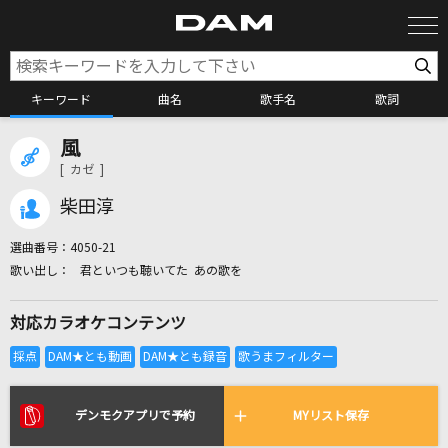
キーワード
曲名
歌手名
歌詞
風
カラオケ検索
[ カゼ ]
柴田淳
カラオケ店舗検索
選曲番号：
4050-21
君といつも聴いてた あの歌を
カラオケリクエスト
対応カラオケコンテンツ
全国りれき
リアルタイムで歌われている曲の一覧
デンモクアプリで予約
MYリスト保存