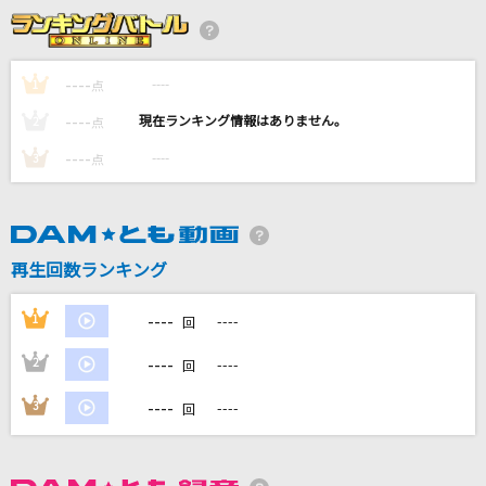
群青
YOASOBI
----
----
1
点
会いたくて 会いたくて
----
----
2
点
西野カナ
----
----
3
点
I LOVE...
Official髭男dism
[生音]星影のエール
再生回数ランキング
GReeeeN
----
1
----
回
もっと見る
----
2
----
回
DAMの新曲・ランキングなど
----
3
----
回
カラオケ最新情報をチェック！