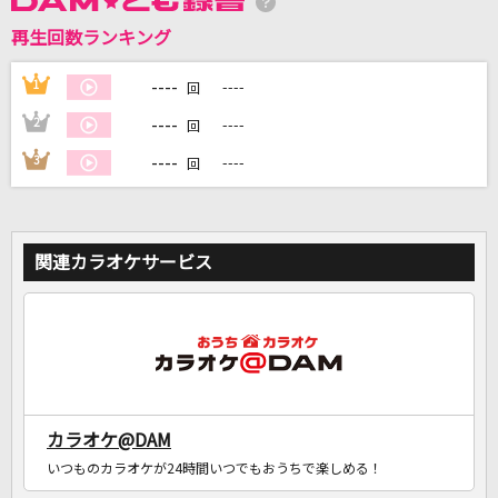
再生回数ランキング
DAMに会員登録・ログインして
カラオケをもっと楽しもう！
----
1
----
回
----
2
----
回
----
3
----
回
自宅でカラオケ歌い放題！
家族や友達と一緒に！練習にも！
関連カラオケサービス
カラオケ@DAM
いつものカラオケが24時間いつでもおうちで楽しめる！