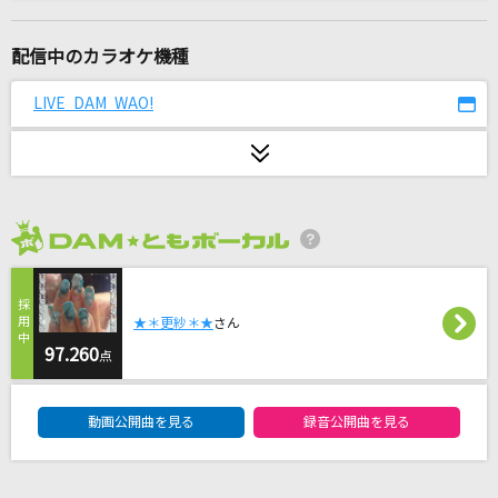
[生音]いい日旅立ち
山口百恵
配信中のカラオケ機種
夏祭り
LIVE DAM WAO!
Whiteberry
月を見ていた(ビデオクリップバージョン)
米津玄師
2026年8月度
奏(かなで)
スキマスイッチ
★＊更紗＊★
さん
[生音]綾
97.260
点
My Hair is Bad
DAM★ともボーカルエントリーランキング
動画公開曲を見る
録音公開曲を見る
[生音]セロリ
SMAP