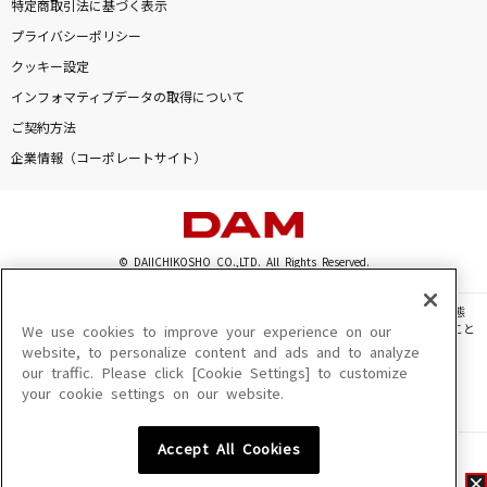
特定商取引法に基づく表示
プライバシーポリシー
クッキー設定
インフォマティブデータの取得について
ご契約方法
企業情報（コーポレートサイト）
© DAIICHIKOSHO CO.,LTD. All Rights Reserved.
このサイトに掲載されている一切の文章・画像・写真・動画・音声等を、手段や形態
を問わず、著作権法の定める範囲を超えて無断で複製、転載、ファイル化などすること
We use cookies to improve your experience on our
を禁じます。
website, to personalize content and ads and to analyze
our traffic. Please click [Cookie Settings] to customize
楽曲及びコンテンツは、機種によりご利用いただけない場合があります。
your cookie settings on our website.
楽曲及びコンテンツの配信日、配信内容が変更になる場合があります。
楽曲によりMYリスト保存ができない場合があります。
Accept All Cookies
JASRAC許諾番号
6602250213Y31015 6602250112Y38026 6602250240Y31015
6602250241Y45122