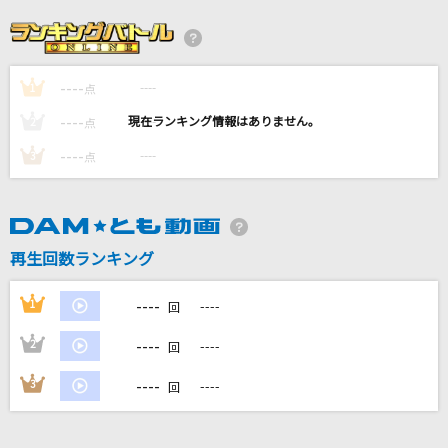
[生音]あなたがいることで
Uru
----
----
1
[生音]チェックのワンピース
点
back number
----
----
2
点
----
----
3
点
[生音]マリーゴールド
あいみょん
ヴィーナスとジーザス
再生回数ランキング
やくしまるえつこ
----
1
----
回
もっと見る
----
2
----
回
DAMの新曲・ランキングなど
----
3
----
回
カラオケ最新情報をチェック！