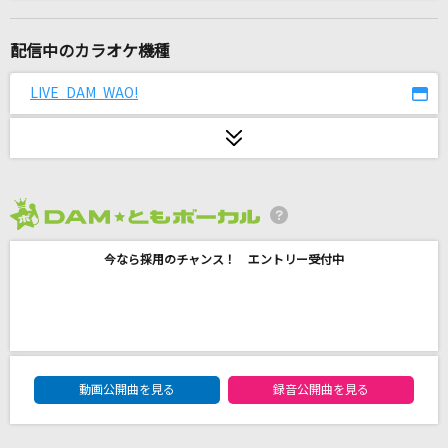
[生音]アイのシナリオ
CHiCO with HoneyWorks
配信中のカラオケ機種
Into the Sky
LIVE DAM WAO!
SawanoHiroyuki[nZk]:Tielle
[生音]ただ君に晴れ
ヨルシカ
2026年8月度
革命道中
今なら採用のチャンス！ エントリー受付中
アイナ・ジ・エンド
[生音]太陽のKomachi Angel
B'z
DAM★ともボーカルエントリーランキング
ナツミ
動画公開曲を見る
録音公開曲を見る
FUNKY MONKEY BABYS