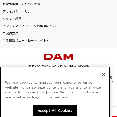
特定商取引法に基づく表示
プライバシーポリシー
クッキー設定
インフォマティブデータの取得について
ご契約方法
企業情報（コーポレートサイト）
© DAIICHIKOSHO CO.,LTD. All Rights Reserved.
このサイトに掲載されている一切の文章・画像・写真・動画・音声等を、手段や形態
を問わず、著作権法の定める範囲を超えて無断で複製、転載、ファイル化などすること
We use cookies to improve your experience on our
を禁じます。
website, to personalize content and ads and to analyze
our traffic. Please click [Cookie Settings] to customize
楽曲及びコンテンツは、機種によりご利用いただけない場合があります。
your cookie settings on our website.
楽曲及びコンテンツの配信日、配信内容が変更になる場合があります。
楽曲によりMYリスト保存ができない場合があります。
Accept All Cookies
JASRAC許諾番号
6602250213Y31015 6602250112Y38026 6602250240Y31015