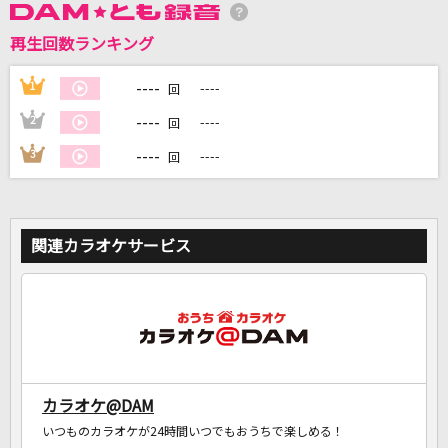
再生回数ランキング
DAMに会員登録・ログインして
カラオケをもっと楽しもう！
----
1
----
回
----
2
----
回
----
3
----
回
自宅でカラオケ歌い放題！
家族や友達と一緒に！練習にも！
関連カラオケサービス
カラオケ@DAM
いつものカラオケが24時間いつでもおうちで楽しめる！