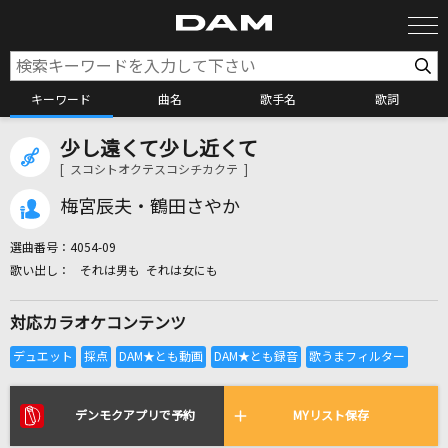
キーワード
曲名
歌手名
歌詞
少し遠くて少し近くて
カラオケ検索
[ スコシトオクテスコシチカクテ ]
梅宮辰夫・鶴田さやか
カラオケ店舗検索
選曲番号：
4054-09
それは男も それは女にも
カラオケリクエスト
対応カラオケコンテンツ
全国りれき
リアルタイムで歌われている曲の一覧
デンモクアプリで予約
MYリスト保存