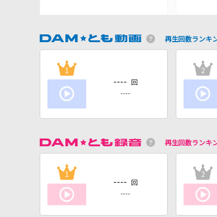
再生回数ランキ
1
2
----
回
----
再生回数ランキ
1
2
----
回
----