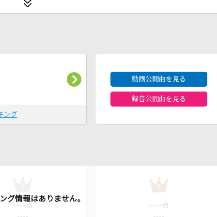
2026年8月度
動画公開曲を見る
録音公開曲を見る
キング
2
3
----
----
点
点
----
----