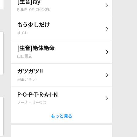
[生音]ray
BUMP OF CHICKEN
もう少しだけ
すずれ
[生音]絶体絶命
山口百恵
ガツガツ!!
串田アキラ
P-O-P-T-R-A-I-N
ノーナ・リーヴス
もっと見る