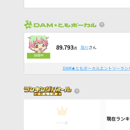
89.793
及川
さん
点
DAM★ともボーカルエントリーラン
1
----
点
----