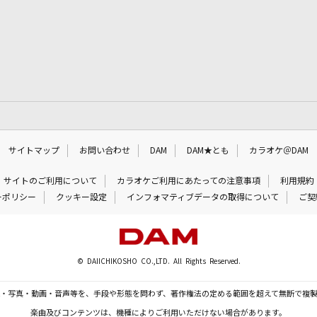
サイトマップ
お問い合わせ
DAM
DAM★とも
カラオケ＠DAM
サイトのご利用について
カラオケご利用にあたっての注意事項
利用規約
ーポリシー
クッキー設定
インフォマティブデータの取得について
ご契
© DAIICHIKOSHO CO.,LTD. All Rights Reserved.
・写真・動画・音声等を、手段や形態を問わず、著作権法の定める範囲を超えて無断で複
楽曲及びコンテンツは、機種によりご利用いただけない場合があります。