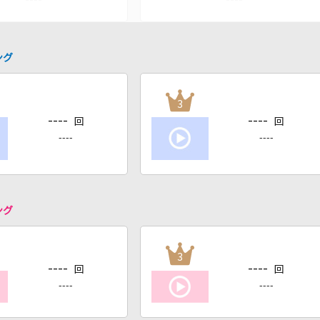
ング
3
----
----
回
回
----
----
ング
3
----
----
回
回
----
----