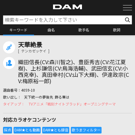
キーワード
曲名
歌手名
歌詞
天華絶景
カラオケ検索
[ テンカゼッケイ ]
織田信長(CV:森川智之)、豊臣秀吉(CV:花江夏
カラオケ店舗検索
樹)、上杉謙信(CV:鳥海浩輔)、武田信玄(CV:小
西克幸)、真田幸村(CV:山下大輝)、伊達政宗(C
V:梅原裕一郎)
カラオケリクエスト
選曲番号：
4059-10
天下統一の夢後先 飾る華は
TVアニメ「戦刻ナイトブラッド」オープニングテーマ
全国りれき
対応カラオケコンテンツ
リアルタイムで歌われている曲の一覧