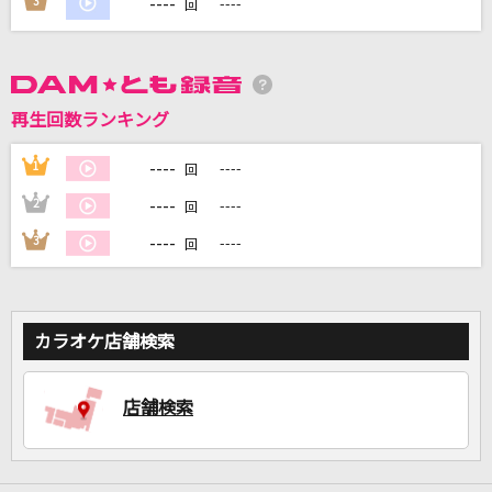
----
3
----
回
DAMに会員登録・ログインして
再生回数ランキング
カラオケをもっと楽しもう！
----
1
----
回
----
2
----
回
----
3
----
回
自宅でカラオケ歌い放題！
家族や友達と一緒に！練習にも！
カラオケ店舗検索
店舗検索