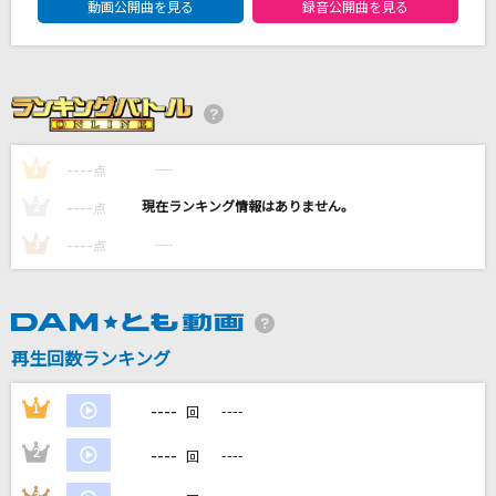
動画公開曲を見る
録音公開曲を見る
LOVE 2000
鶴 and 亀
青空Jumping Heart
Aqours
----
----
1
点
トレセン音頭
----
----
2
点
ナリタブライアン(CV.衣川里佳)・マヤノトップガン(CV.星谷美緒)・アド
マイヤベガ(CV.咲々木瞳)・イナリワン(CV.井上遥乃)・サトノダイヤモン
----
----
3
ド(CV.立花日菜)・キタサンブラック(CV.矢野妃菜喜)・ヤエノムテキ(CV.
点
日原あゆみ)・サクラローレル(CV.真野美月)…
ミックスナッツ
Official髭男dism
再生回数ランキング
もっと見る
----
1
----
回
----
2
----
回
DAMの新曲・ランキングなど
カラオケ最新情報をチェック！