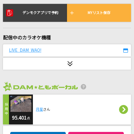
[生音]366日
HY
デンモクアプリで予約
MYリスト保存
[生音]君の知らない物語
supercell
配信中のカラオケ機種
[生音]高嶺の花子さん
LIVE DAM WAO!
back number
馬鹿
syudou
2026年8月度
[生音]カシスオレンジ
Laughing Hick
月星
さん
Bunny Girl
95.401
点
AKASAKI
DAM★ともボーカルエントリーランキング