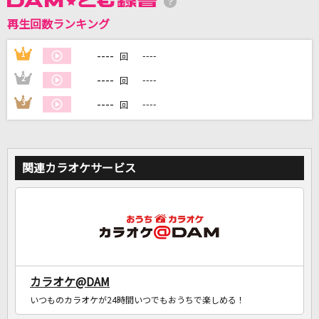
再生回数ランキング
----
1
----
DAMに会員登録・ログインして
回
カラオケをもっと楽しもう！
----
2
----
回
----
3
----
回
自宅でカラオケ歌い放題！
家族や友達と一緒に！練習にも！
関連カラオケサービス
カラオケ@DAM
いつものカラオケが24時間いつでもおうちで楽しめる！