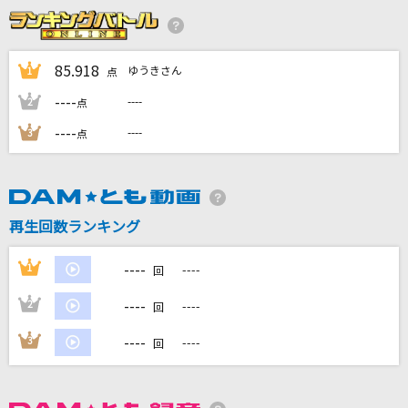
[オリカラ]銀の龍の背に乗って
中島みゆき
85.918
ゆうきさん
1
点
----
WanteD! WanteD!
----
2
点
Mrs. GREEN APPLE
----
----
3
点
Reason(アニメバージョン)
玉置成実
再生回数ランキング
[生音]愛の園
布施明
----
1
----
回
もっと見る
----
2
----
回
----
3
----
回
DAMの新曲・ランキングなど
カラオケ最新情報をチェック！