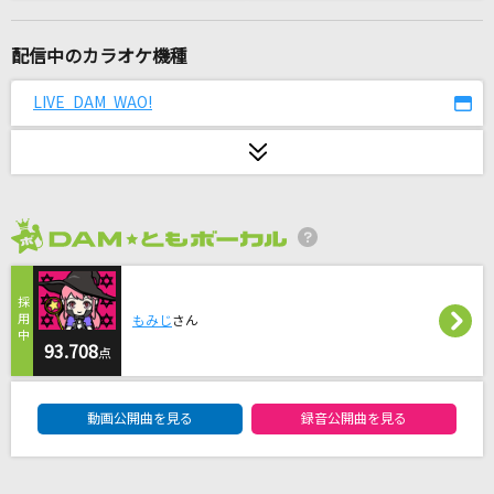
夏色えがおで1,2,Jump!
μ's
配信中のカラオケ機種
[生音]君の為のキミノウタ(ビデオクリップバー
LIVE DAM WAO!
ジョン)
川崎鷹也
[生音]思想犯
ヨルシカ
2026年8月度
カスミソウ
This is LAST
もみじ
さん
93.708
点
ロコローション
DAM★ともボーカルエントリーランキング
ORANGE RANGE
動画公開曲を見る
録音公開曲を見る
[生音]希望の轍
サザンオールスターズ