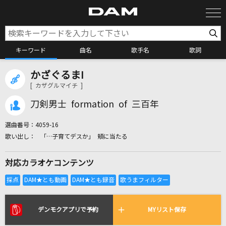
キーワード
曲名
歌手名
歌詞
かざぐるまI
カラオケ検索
[ カザグルマイチ ]
刀剣男士 formation of 三百年
カラオケ店舗検索
選曲番号：
4059-16
「…子育てデスか」 頬に当たる
カラオケリクエスト
対応カラオケコンテンツ
全国りれき
リアルタイムで歌われている曲の一覧
デンモクアプリで予約
MYリスト保存