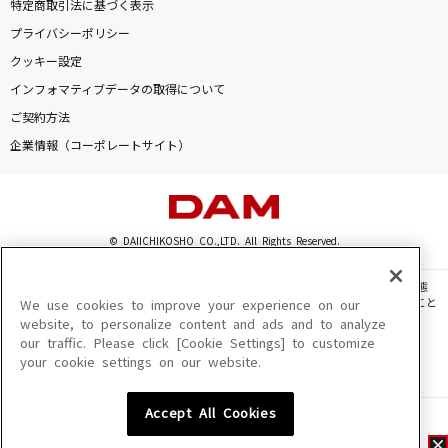
特定商取引法に基づく表示
プライバシーポリシー
クッキー設定
インフォマティブデータの取得について
ご契約方法
企業情報（コーポレートサイト）
© DAIICHIKOSHO CO.,LTD. All Rights Reserved.
このサイトに掲載されている一切の文章・画像・写真・動画・音声等を、手段や形態
を問わず、著作権法の定める範囲を超えて無断で複製、転載、ファイル化などすること
We use cookies to improve your experience on our
を禁じます。
website, to personalize content and ads and to analyze
our traffic. Please click [Cookie Settings] to customize
楽曲及びコンテンツは、機種によりご利用いただけない場合があります。
your cookie settings on our website.
楽曲及びコンテンツの配信日、配信内容が変更になる場合があります。
楽曲によりMYリスト保存ができない場合があります。
Accept All Cookies
JASRAC許諾番号
6602250213Y31015 6602250112Y38026 6602250240Y31015
6602250241Y45122