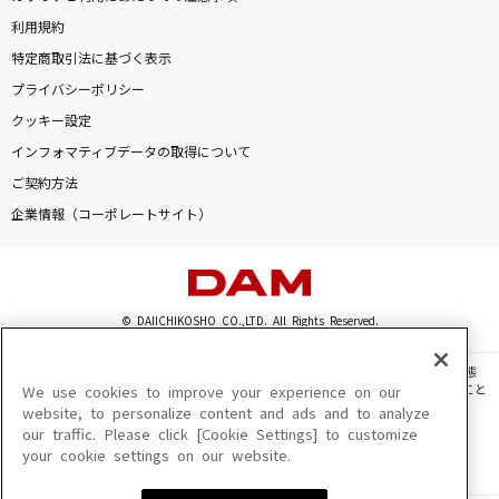
利用規約
特定商取引法に基づく表示
プライバシーポリシー
クッキー設定
インフォマティブデータの取得について
ご契約方法
企業情報（コーポレートサイト）
© DAIICHIKOSHO CO.,LTD. All Rights Reserved.
このサイトに掲載されている一切の文章・画像・写真・動画・音声等を、手段や形態
を問わず、著作権法の定める範囲を超えて無断で複製、転載、ファイル化などすること
We use cookies to improve your experience on our
を禁じます。
website, to personalize content and ads and to analyze
our traffic. Please click [Cookie Settings] to customize
楽曲及びコンテンツは、機種によりご利用いただけない場合があります。
your cookie settings on our website.
楽曲及びコンテンツの配信日、配信内容が変更になる場合があります。
楽曲によりMYリスト保存ができない場合があります。