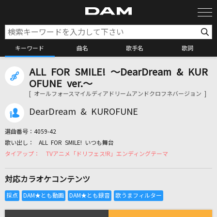
キーワード
曲名
歌手名
歌詞
ALL FOR SMILE! ～DearDream & KUR
カラオケ検索
OFUNE ver.～
[ オールフォースマイルディアドリームアンドクロフネバージョン ]
カラオケ店舗検索
DearDream & KUROFUNE
選曲番号：
4059-42
カラオケリクエスト
ALL FOR SMILE! いつも舞台
TVアニメ「ドリフェス!R」エンディングテーマ
全国りれき
対応カラオケコンテンツ
リアルタイムで歌われている曲の一覧