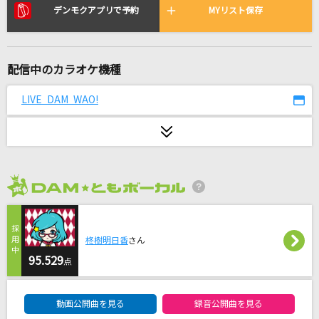
FMP
デンモクアプリで予約
MYリスト保存
B'z
いらない
配信中のカラオケ機種
とけた電球
LIVE DAM WAO!
夏色
ゆず
夜もすがら君想ふ
TOKOTOKO(西沢さんP)feat.GUMI
2026年8月度
[生音]ray
BUMP OF CHICKEN
柊樹明日香
さん
95.529
点
夜永唄
DAM★ともボーカルエントリーランキング
神はサイコロを振らない
動画公開曲を見る
録音公開曲を見る