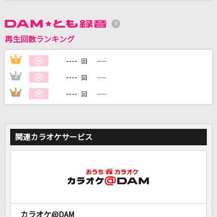
DAMに会員登録・ログインして
カラオケをもっと楽しもう！
再生回数ランキング
----
1
----
回
----
2
----
回
自宅でカラオケ歌い放題！
----
3
----
回
家族や友達と一緒に！練習にも！
関連カラオケサービス
カラオケ@DAM