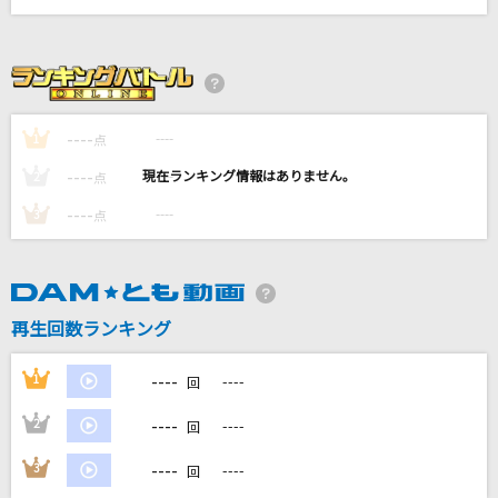
愛のかたまり
KinKi Kids
Spicy
aespa
----
----
1
点
----
----
2
点
夏夜のマジック
----
----
3
indigo la End
点
好きすぎて滅！
M!LK
再生回数ランキング
もっと見る
----
1
----
回
DAMの新曲・ランキングなど
----
2
----
回
カラオケ最新情報をチェック！
----
3
----
回