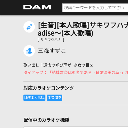
[生音][本人歌唱]サキワフハナ～Liv
adise～(本人歌唱)
[ サキワウハナ ]
三森すずこ
運命の呼び声が 少女の目を
「結城友奈は勇者である -鷲尾須美の章-」
対応カラオケコンテンツ
配信中のカラオケ機種