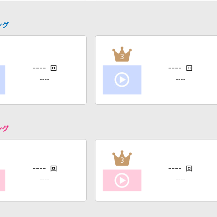
ング
3
----
----
回
回
----
----
ング
3
----
----
回
回
----
----