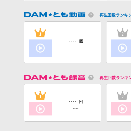
再生回数ランキ
1
2
----
回
----
再生回数ランキ
1
2
----
回
----