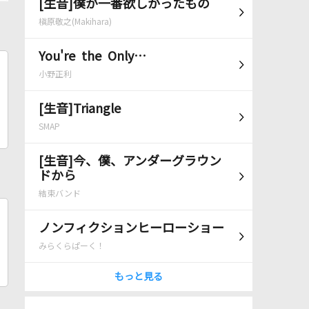
[生音]僕が一番欲しかったもの
槇原敬之(Makihara)
You're the Only…
小野正利
[生音]Triangle
SMAP
[生音]今、僕、アンダーグラウン
ドから
結束バンド
ノンフィクションヒーローショー
みらくらぱーく！
もっと見る