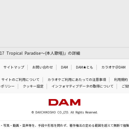
 Tropical Paradise～(本人歌唱)」の詳細
サイトマップ
お問い合わせ
DAM
DAM★とも
カラオケ＠DAM
サイトのご利用について
カラオケご利用にあたっての注意事項
利用規約
ーポリシー
クッキー設定
インフォマティブデータの取得について
ご契
© DAIICHIKOSHO CO.,LTD. All Rights Reserved.
・写真・動画・音声等を、手段や形態を問わず、著作権法の定める範囲を超えて無断で複