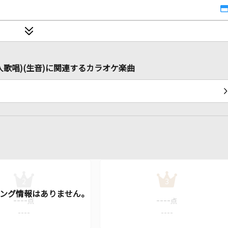
se～(本人歌唱)(生音)に関連するカラオケ楽曲
2
3
----
----
点
点
----
----