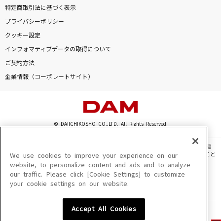
特定商取引法に基づく表示
プライバシーポリシー
クッキー設定
インフォマティブデータの取得について
ご契約方法
企業情報（コーポレートサイト）
© DAIICHIKOSHO CO.,LTD. All Rights Reserved.
このサイトに掲載されている一切の文章・画像・写真・動画・音声等を、手段や形態
を問わず、著作権法の定める範囲を超えて無断で複製、転載、ファイル化などすること
We use cookies to improve your experience on our
を禁じます。
website, to personalize content and ads and to analyze
our traffic. Please click [Cookie Settings] to customize
楽曲及びコンテンツは、機種によりご利用いただけない場合があります。
your cookie settings on our website.
楽曲及びコンテンツの配信日、配信内容が変更になる場合があります。
楽曲によりMYリスト保存ができない場合があります。
Accept All Cookies
JASRAC許諾番号
6602250213Y31015 6602250112Y38026 6602250240Y31015