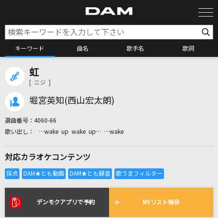
キーワード
曲名
歌手名
歌詞
虹
カラオケ検索
[ ニジ ]
堀宮英知(西山宏太朗)
カラオケ店舗検索
選曲番号：
4060-66
…wake up wake up… …wake
カラオケリクエスト
対応カラオケコンテンツ
全国りれき
リアルタイムで歌われている曲の一覧
デンモクアプリで予約
MYリスト保存