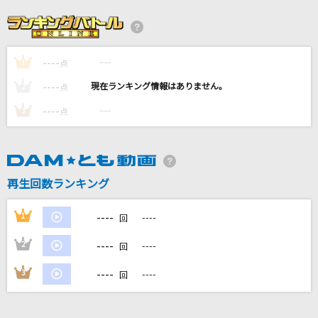
女の小箱
瀬川瑛子
----
----
1
[生音]246
点
真田ナオキ
----
----
2
点
----
----
3
点
[生音]旅路
天童よしみ
[生音]ともに
再生回数ランキング
WANIMA
----
1
----
回
もっと見る
----
2
----
回
DAMの新曲・ランキングなど
----
3
----
回
カラオケ最新情報をチェック！