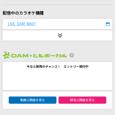
Flamingo
米津玄師
配信中のカラオケ機種
無責任でええじゃないかLOVE
LIVE DAM WAO!
KAMIGATA BOYZ
あいつら全員同窓会
ずっと真夜中でいいのに。
2026年8月度
甲斐路の女
今なら採用のチャンス！ エントリー受付中
五色まり
大きな古時計
平井堅
DAM★ともボーカルエントリーランキング
雨とカプチーノ
動画公開曲を見る
録音公開曲を見る
ヨルシカ