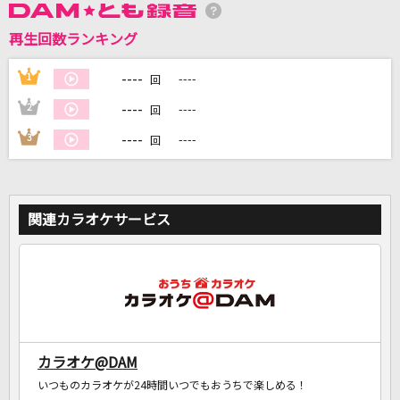
再生回数ランキング
DAMに会員登録・ログインして
カラオケをもっと楽しもう！
----
1
----
回
----
2
----
回
----
3
----
回
自宅でカラオケ歌い放題！
家族や友達と一緒に！練習にも！
関連カラオケサービス
カラオケ@DAM
いつものカラオケが24時間いつでもおうちで楽しめる！