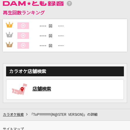
再生回数ランキング
DAMに会員登録・ログインして
カラオケをもっと楽しもう！
----
1
----
回
----
2
----
回
----
3
----
回
自宅でカラオケ歌い放題！
家族や友達と一緒に！練習にも！
カラオケ店舗検索
店舗検索
カラオケ検索
「ToP!!!!!!!!!!!!!(M@STER VERSION)」の詳細
サイトマップ