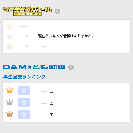
[生音]アイビー
Novelbright
----
----
1
対馬海峡
点
対馬一誠
----
----
2
点
----
----
3
点
GIRI GIRI -アニメ映像 ver.-
鈴木雅之 feat. すぅ
キカナイ
再生回数ランキング
SixTONES
----
1
----
回
もっと見る
----
2
----
回
DAMの新曲・ランキングなど
----
3
----
回
カラオケ最新情報をチェック！