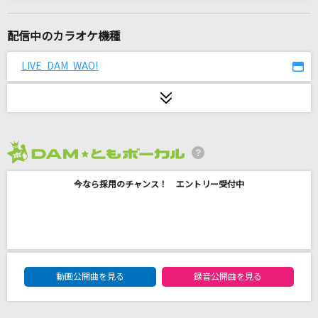
サクラループ
Chevon
配信中のカラオケ機種
カスミソウ
LIVE DAM WAO!
This is LAST
秒針を噛む
ずっと真夜中でいいのに。
2026年8月度
[生音]チェックのワンピース
今なら採用のチャンス！ エントリー受付中
back number
[生音]限界突破×サバイバー
氷川きよし
DAM★ともボーカルエントリーランキング
SOUL LOVE
動画公開曲を見る
録音公開曲を見る
GLAY