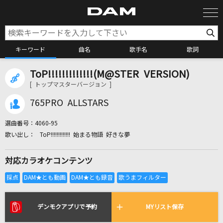
キーワード
曲名
歌手名
歌詞
ToP!!!!!!!!!!!!!(M@STER VERSION)
カラオケ検索
[ トップマスターバージョン ]
765PRO ALLSTARS
カラオケ店舗検索
選曲番号：
4060-95
ToP!!!!!!!!!!!!! 始まる物語 好きな夢
カラオケリクエスト
対応カラオケコンテンツ
全国りれき
リアルタイムで歌われている曲の一覧
デンモクアプリで予約
MYリスト保存