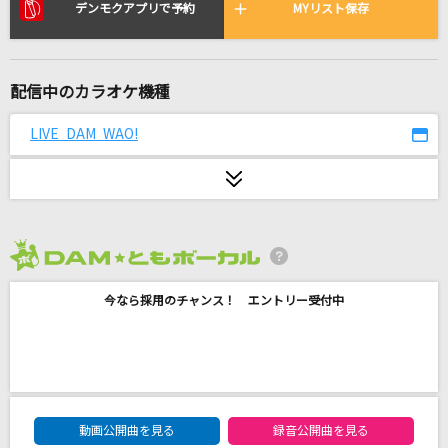
Moonshine
デンモクアプリで予約
MYリスト保存
go!go!vanillas
Stand By You
配信中のカラオケ機種
Official髭男dism
LIVE DAM WAO!
パメラ
バルーン
好きすぎて滅！
M!LK
2026年8月度
今なら採用のチャンス！ エントリー受付中
まずは今日から
ざらめ
[生音]北酒場
細川たかし
DAM★ともボーカルエントリーランキング
動画公開曲を見る
録音公開曲を見る