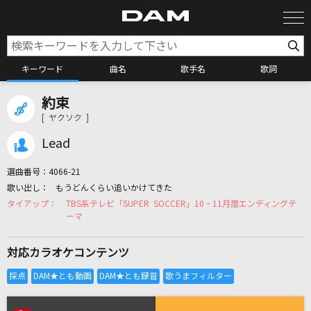
キーワード
曲名
歌手名
歌詞
約束
カラオケ検索
[ ヤクソク ]
Lead
カラオケ店舗検索
選曲番号：
4066-21
もうどんくらい追いかけてきた
カラオケリクエスト
TBS系テレビ「SUPER SOCCER」10・11月度エンディングテ
ーマ
全国りれき
対応カラオケコンテンツ
リアルタイムで歌われている曲の一覧