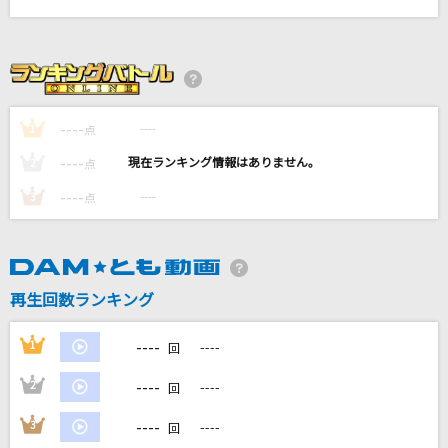
モエチャッカファイア
弌誠
Soranji
Mrs. GREEN APPLE
----
----
1
点
----
----
2
点
踊り子
Vaundy
----
----
3
点
チェリーポップ
DECO*27
再生回数ランキング
もっと見る
----
1
----
回
DAMの新曲・ランキングなど
----
2
----
回
カラオケ最新情報をチェック！
----
3
----
回