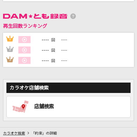
DAMに会員登録・ログインして
カラオケをもっと楽しもう！
再生回数ランキング
----
1
----
回
----
2
----
回
自宅でカラオケ歌い放題！
----
3
----
回
家族や友達と一緒に！練習にも！
カラオケ店舗検索
店舗検索
カラオケ検索
「約束」の詳細