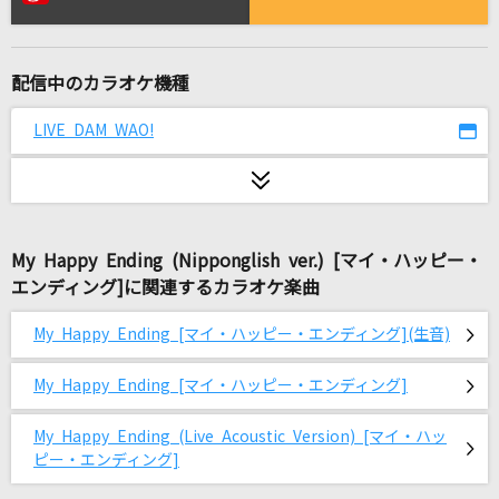
[生音]君の知らない物語
supercell
配信中のカラオケ機種
丸の内サディスティック
椎名林檎
LIVE DAM WAO!
ダーリン
須田景凪
My Happy Ending (Nipponglish ver.) [マイ・ハッピー・
[生音]ツバサ
エンディング]に関連するカラオケ楽曲
アンダーグラフ
My Happy Ending [マイ・ハッピー・エンディング](生音)
[生音]水平線
back number
My Happy Ending [マイ・ハッピー・エンディング]
慟哭
My Happy Ending (Live Acoustic Version) [マイ・ハッ
ピー・エンディング]
工藤静香