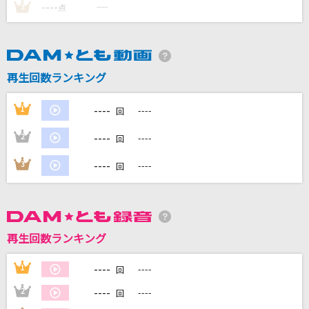
----
----
3
点
DAMに会員登録・ログインして
カラオケをもっと楽しもう！
再生回数ランキング
----
1
----
回
自宅でカラオケ歌い放題！
----
2
----
家族や友達と一緒に！練習にも！
回
----
3
----
回
再生回数ランキング
----
1
----
回
----
2
----
回