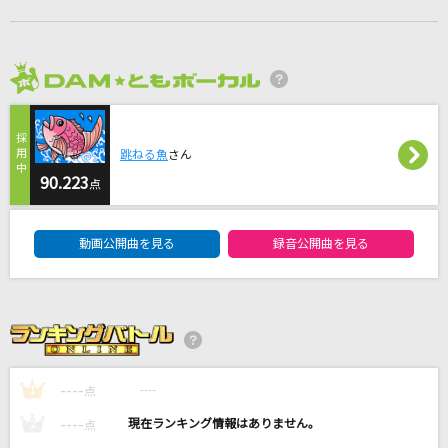
Break
Uru
2026年8月度
[生音]気まぐれロマンティック
いきものがかり
跳ねる魚
さん
きらり
90.223
点
藤井 風
DAM★ともボーカルエントリーランキング
ルーマー
動画公開曲を見る
録音公開曲を見る
ポリスピカデリー
もっと見る
DAMの新曲・ランキングなど
----
----
カラオケ最新情報をチェック！
1
点
----
----
2
点